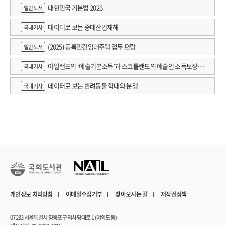
대한민국 기본법 2026
일반도서
데이터로 보는 중대산업재해
국내기사
(2025) 등록민간임대주택 업무 편람
일반도서
아일랜드의 ‘예술기본소득’과 스코틀랜드의 예술인 소득보장정
국내기사
책 논의
데이터로 보는 반려동물 학대와 분쟁
국내기사
개인정보 처리방침
이메일수집거부
찾아오시는 길
저작권정책
07233 서울특별시 영등포구 의사당대로 1 (여의도동)