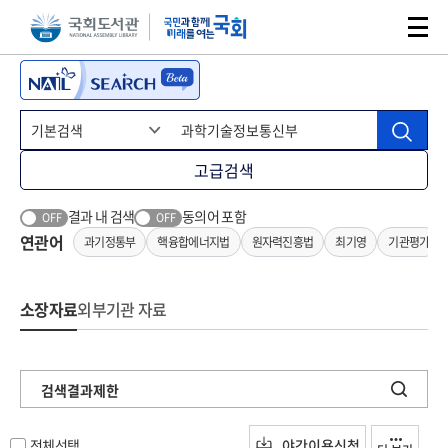
본문 바로가기
주메뉴 바로가기
고급검색
결과 내 검색
동의어 포함
OFF
OFF
연관어
과기정통부
핵융합에너지법
원자력진흥법
최기영
기관평가
소장자료
외부기관 자료
검색결과제한
전체선택
야간이용신청