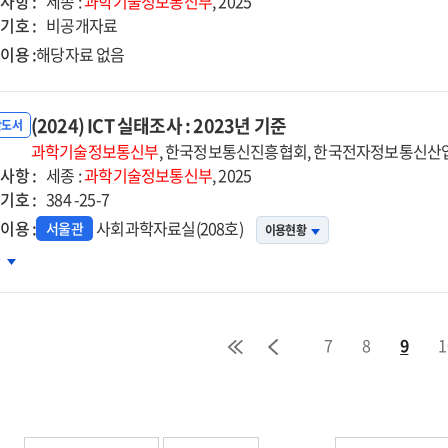
사항 :
hnology
세종 :
과학기술정보통신부
, 2025
기호 :
istics.
비공개자료
4
이용 :
해당자료 없음
(2024) ICT 실태조사 : 2023년 기준
반도서
과학기술정보통신부
, 한국정보통신진흥협회, 한국전자정보통신산업
사항 :
세종 :
과학기술정보통신부
, 2025
기호 :
384 -25-7
이용 :
사회과학자료실(208호)
서울관
이용현황
24)
차
태조사
7
8
9
1
23년
준