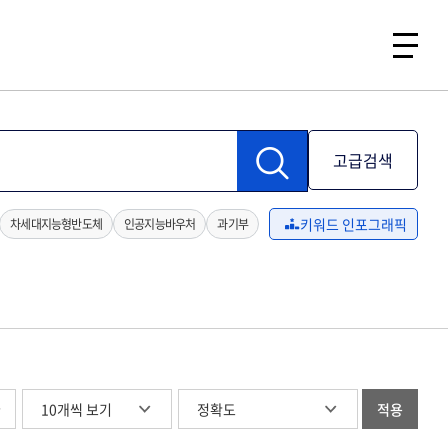
고급검색
키워드 인포그래픽
차세대지능형반도체
인공지능바우처
과기부
글
적용