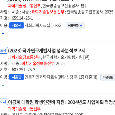
과학기술정보통신부
, 한국방송광고진흥공사 [편]
사항 :
earch
세종 : 서울 :
과학기술정보통신부
; 한국방송광고진흥공사, 2025
기호 :
d
659.14 -25-1
velopment
이용 :
사회과학자료실(208호)
서울관
이용현황
24)
차
ea
송통신광고비
사보고서
래프와
(2023) 국가연구개발사업 성과분석보고서
반도서
로
과학기술정보통신부
, 한국과학기술기획평가원 [편]
라본
사항 :
세종 :
과학기술정보통신부
, 2025
리나라
기호 :
607.251 -25-3
구개발활동
이용 :
인문자연과학자료실(열람신청 후 1층 대출대)
서울관
이용현황
23)
차
가연구개발사업
과분석보고서
이공계 대학원 학생인건비 지원 : 2024년도 사업계획 적정
반도서
과학기술정보통신부
사항 :
음성군 : 과학기술정책연구원(KISTEP), 2025