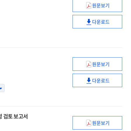
in
and
원문보기
(2024)
Korea
development
방송통신광고비
:
in
다운로드
조사보고서
그래프와
(2024)
Korea
표로
방송통신광고비
:
바라본
조사보고서
그래프와
우리나라
표로
연구개발활동
바라본
우리나라
원문보기
(2023)
연구개발활동
국가연구개발사
다운로드
성과분석보고서
(2023)
국가연구개발사
성과분석보고서
성 검토 보고서
원문보기
이공계