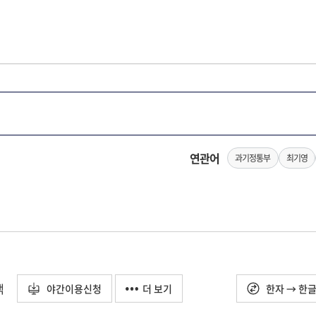
연관어
과기정통부
최기영
택
야간이용신청
더 보기
한자 → 한