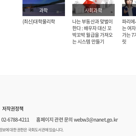
과학
사회과학
: 김호
(최신)대학물리학
나는 부동산과 맞벌이
파리에
한다 : 배우자 대신 꼬
는 여자
박꼬박 월급을 가져오
가는 7
는 시스템 만들기
릿
저작권정책
02-6788-4211
홈페이지 관련 문의 webw3@nanet.go.kr
정보에 대한 권한은 국회도서관에 있습니다.