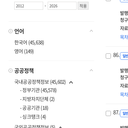
-
of
발행
res
청구
an
de
자료
언어
in
(20
목
Kor
한국어 (45,638)
방
:
조
영어 (149)
그
86.
일
표
바
공공정책
발행
우
청구
연
국내공공정책정보 (45,602)
자료
- 정부기관 (45,578)
(20
목
- 지방자치단체 (2)
국
성
- 공공기관 (18)
87.
일
- 싱크탱크 (4)
국외공공정책정보 (5)
발행