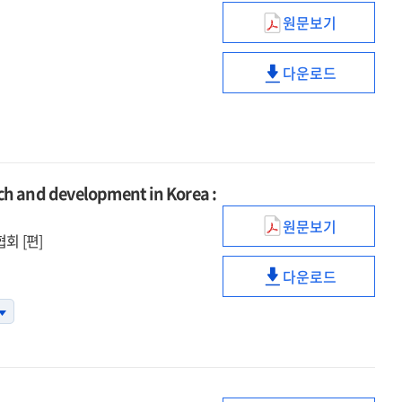
usage
the
원문보기
한국인터넷백서
internet
=
usage
다운로드
Korea
한국인터넷백서
internet
=
white
Korea
paper.
internet
2024
white
paper.
nd development in Korea :
2024
원문보기
(2023년도)
회 [편]
연구개발활동조
다운로드
=
(2023년도)
Survey
연구개발활동조
of
=
research
Survey
and
of
development
research