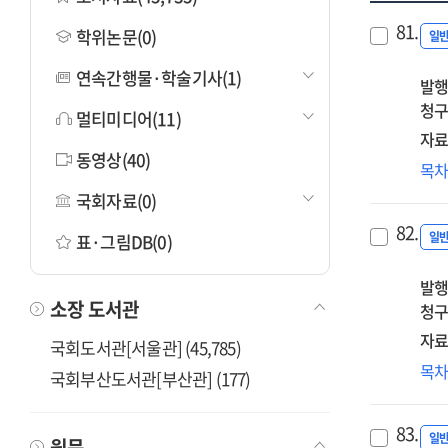
81.
학위논문(0)
일
연속간행물·학술기사(1)
발행
청구
멀티미디어(11)
자료
동영상(40)
지
목
:
국회자료(0)
20
82.
사
일
표·그림DB(0)
적
발행
검
소장 도서관
청구
보
자료
국회도서관[서울관] (45,785)
(20
목
국회부산도서관[부산관] (177)
인
실
83.
=
일
원문