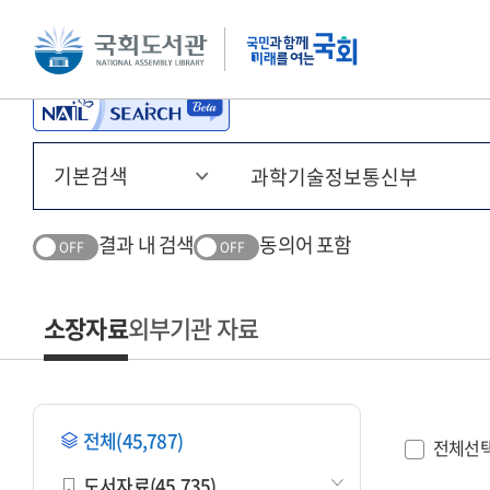
본문 바로가기
주메뉴 바로가기
결과 내 검색
동의어 포함
OFF
OFF
소장자료
외부기관 자료
전체(45,787)
전체선
도서자료(45,735)