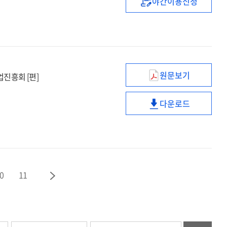
야간이용신청
(2024년)
연구성과
확산
정책
수립
및
원문보기
진흥회 [편]
제도
(2024)
운영
ICT
다운로드
실태조사
(2024)
:
ICT
2023년
실태조사
기준
:
2023년
기준
0
11