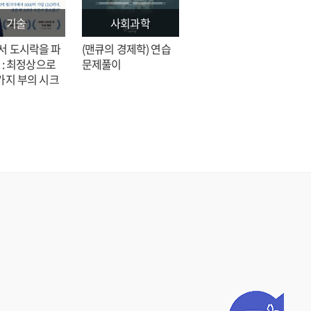
기술
사회과학
문학
서 도시락을 파
(맨큐의 경제학) 연습
전지적 독자 시점 = 싱
 : 최정상으로
문제풀이
숑 장편소설
가지 부의 시크