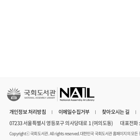
철학, 심리학
문학
문학
세이노의 가르침 : 피
홍학의 자리 : 정해연
불편한 편의점 
보다 진하게 살아라
장편소설
연 장편소설
개인정보 처리방침
이메일수집거부
찾아오시는 길
07233 서울특별시 영등포구 의사당대로 1 (여의도동)
대표전화 : 
Copyrightⓒ 국회도서관. All rights reserved.
대한민국 국회도서관 홈페이지의 모든 