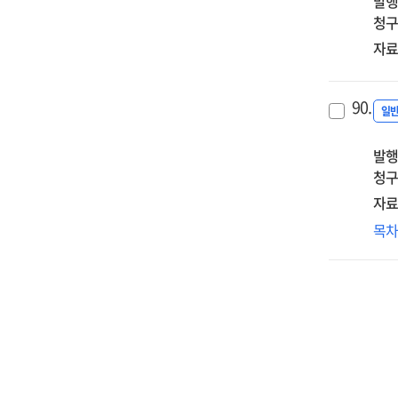
발행
tec
청구
stat
202
자료
90.
일
발행
청구
자료
(20
목
ICT
실
:
20
기