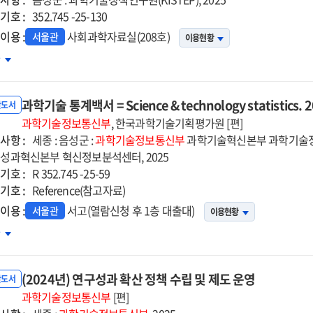
기호 :
352.745 -25-130
이용 :
사회과학자료실(208호)
서울관
이용현황
공계
차
학원
생인건비
과학기술 통계백서 = Science & technology statistics. 
원
반도서
과학기술정보통신부
, 한국과학기술기획평가원 [편]
사항 :
24년도
세종 : 음성군 :
과학기술정보통신부
과학기술혁신본부 과학기술정
성과혁신본부 혁신정보분석센터, 2025
업계획
기호 :
정성
R 352.745 -25-59
기호 :
토
Reference(참고자료)
고서
이용 :
서고(열람신청 후 1층 대출대)
서울관
이용현황
학기술
차
계백서
(2024년) 연구성과 확산 정책 수립 및 제도 운영
ence
반도서
과학기술정보통신부
[편]