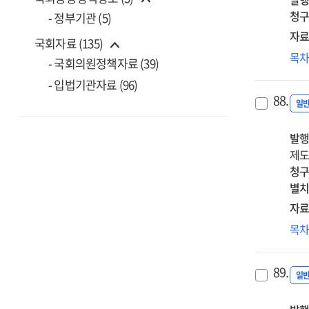
청구
- 정부기관 (5)
자료
국회자료 (135)
이
목
- 국회의원정책자료 (39)
대
- 입법기관자료 (96)
학
88.
지
일
:
발행
20
제도
사
청구
적
별치
검
보
자료
과
목
통
=
89.
Sci
일
&