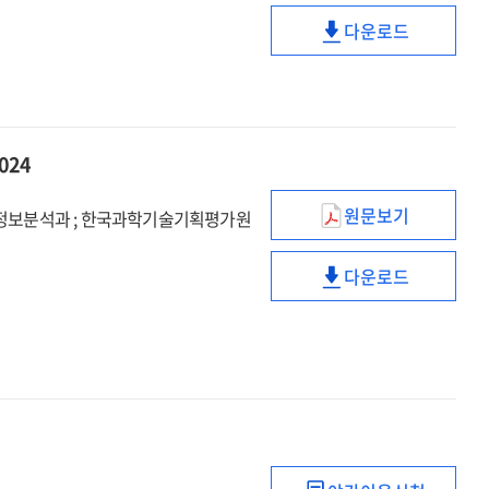
대학원
다운로드
학생인건비
이공계
지원
대학원
:
학생인건비
2024년도
지원
사업계획
:
2024
적정성
2024년도
검토
사업계획
원문보기
보고서
보분석과 ; 한국과학기술기획평가원
적정성
과학기술
검토
통계백서
다운로드
보고서
=
과학기술
Science
통계백서
&
=
technology
Science
statistics.
&
2024
technology
statistics.
2024