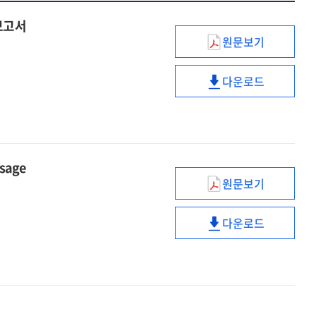
보고서
원문보기
지역혁신선도기
:
다운로드
2024년도
지역혁신선도기
사업계획
:
적정성
2024년도
검토
사업계획
보고서
적정성
sage
검토
원문보기
보고서
(2024)
인터넷이용
다운로드
실태조사
(2024)
=
인터넷이용
Survey
실태조사
on
=
the
Survey
internet
on