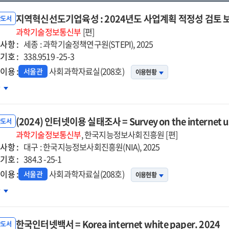
지역혁신선도기업육성 : 2024년도 사업계획 적정성 검토 
반도서
과학기술정보통신부
[편]
사항 :
세종 : 과학기술정책연구원(STEPI), 2025
기호 :
338.9519 -25-3
이용 :
사회과학자료실(208호)
서울관
이용현황
역혁신선도기업육성
차
24년도
(2024) 인터넷이용 실태조사 = Survey on the internet u
업계획
반도서
정성
과학기술정보통신부
, 한국지능정보사회진흥원 [편]
사항 :
토
대구 : 한국지능정보사회진흥원(NIA), 2025
기호 :
고서
384.3 -25-1
이용 :
사회과학자료실(208호)
서울관
이용현황
24)
차
터넷이용
태조사
한국인터넷백서 = Korea internet white paper. 2024
반도서