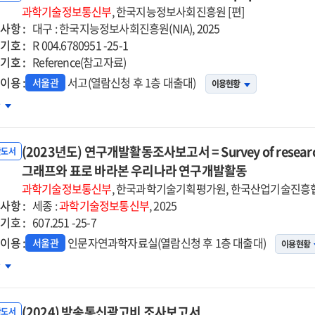
vey
과학기술정보통신부
, 한국지능정보사회진흥원 [편]
사항 :
대구 : 한국지능정보사회진흥원(NIA), 2025
기호 :
R 004.6780951 -25-1
기호 :
ernet
Reference(참고자료)
ge
이용 :
서고(열람신청 후 1층 대출대)
서울관
이용현황
국인터넷백서
차
ea
(2023년도) 연구개발활동조사보고서 = Survey of research a
ernet
반도서
te
그래프와 표로 바라본 우리나라 연구개발활동
er.
과학기술정보통신부
, 한국과학기술기획평가원, 한국산업기술진흥협
4
사항 :
세종 :
과학기술정보통신부
, 2025
기호 :
607.251 -25-7
이용 :
인문자연과학자료실(열람신청 후 1층 대출대)
서울관
이용현황
023년도)
차
구개발활동조사보고서
(2024) 방송통신광고비 조사보고서
vey
반도서