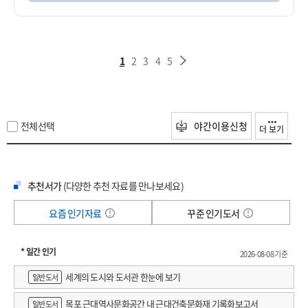
1
2
3
4
5
전체선택
야간이용신청
더 보기
추천서가
(다양한 추천 자료를 만나보세요)
요즘 인기자료
꾸준 인기도서
* 일간 인기
2026-08-08 기준
세계의 도시와 도서관 한눈에 보기
일반도서
목포 근대역사문화공간 내 근대건축문화재 기록화보고서
일반도서