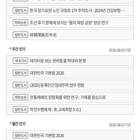
한국 장기요양 노인 코호트 1차 추적조사 : 2024년 건강보험연
일반도서
구원 정규연구보고서
조선 후기 문예에 보이는 '몸의 욕망 긍정' 양상 연구
학위논문
韓國電氣百年史
일반도서
* 주간 인기
2026-08-03 기준
데이터로 보는 반려동물 학대와 분쟁
국내기사
대한민국 기본법 2026
일반도서
(2025) 등록민간임대주택 업무 편람
일반도서
전통제례의 정형화를 위한 연구 : 가제를 중심으로
학위논문
작전수행체계 : 美 교육회장 5-0.1
일반도서
* 월간 인기
2026-08-01 기준
대한민국 기본법 2026
일반도서