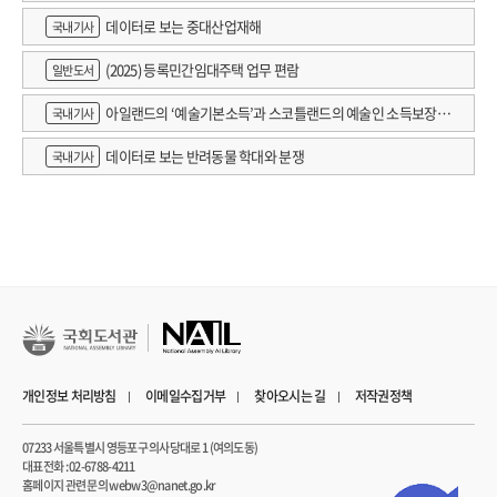
데이터로 보는 중대산업재해
국내기사
(2025) 등록민간임대주택 업무 편람
일반도서
아일랜드의 ‘예술기본소득’과 스코틀랜드의 예술인 소득보장정
국내기사
책 논의
데이터로 보는 반려동물 학대와 분쟁
국내기사
개인정보 처리방침
이메일수집거부
찾아오시는 길
저작권정책
07233 서울특별시 영등포구 의사당대로 1 (여의도동)
대표전화 : 02-6788-4211
홈페이지 관련 문의 webw3@nanet.go.kr