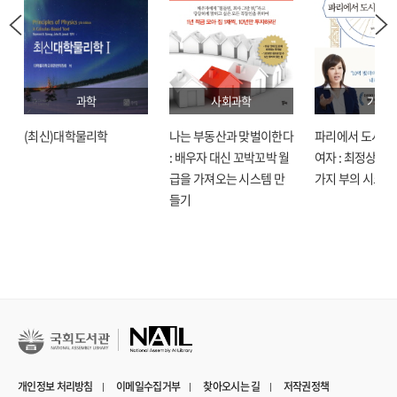
과학
사회과학
기술
(최신)대학물리학
나는 부동산과 맞벌이한다
파리에서 도시락
: 배우자 대신 꼬박꼬박 월
여자 : 최정상으로
급을 가져오는 시스템 만
가지 부의 시크릿
들기
개인정보 처리방침
이메일수집거부
찾아오시는 길
저작권정책