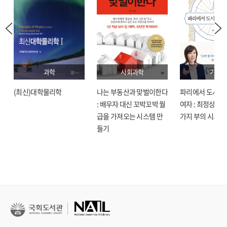
과학
사회과학
기술
(최신)대학물리학
나는 부동산과 맞벌이한다
파리에서 도시락
: 배우자 대신 꼬박꼬박 월
여자 : 최정상으로
급을 가져오는 시스템 만
가지 부의 시크릿
들기