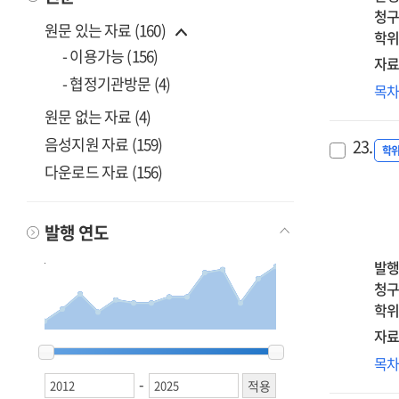
자
청구
원문 있는 자료 (160)
자
학위
만
- 이용가능 (156)
자료
전
- 협정기관방문 (4)
핵
목
이
외
원문 없는 자료 (4)
효
후
중
음성지원 자료 (159)
23.
성
학
=
다운로드 자료 (156)
미
Th
영
effe
:
of
발행 연도
자기
col
침
발행
stu
반추
청구
per
의
학위
self
반
pre
자료
매
2012
2012
2013
2013
2014
2014
2015
2015
2016
2016
2017
2017
2018
2018
2019
2019
2020
2020
2021
2021
2022
2022
2023
2023
2024
2024
2025
2025
on
아
목
=
aca
애
-
Th
pro