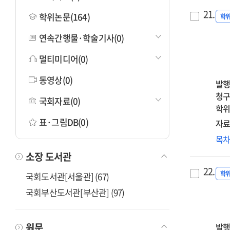
21.
학위논문(164)
학
연속간행물·학술기사(0)
멀티미디어(0)
동영상(0)
발행
청구
국회자료(0)
학위
표·그림DB(0)
자료
대
목
완
소장 도서관
자
22.
성
학
국회도서관[서울관] (67)
학
국회부산도서관[부산관] (97)
미
영
:
원문
발행