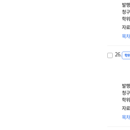
부
in
발행
인
ear
청구
정
adu
학위
매
:
자료
=
the
중
목
Th
seri
여
effe
mul
사
of
med
26.
완
학
gro
effe
만
up
of
통
abu
men
미
exp
an
영
발행
on
tra
:
청구
som
self
정
학위
:
sys
양
the
자료
우
med
양
목
순
effe
지
매
of