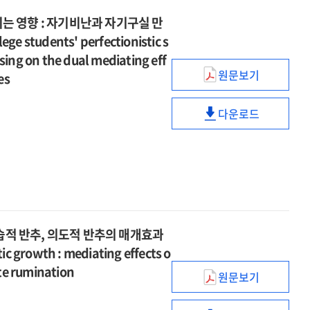
 영향 : 자기비난과 자기구실 만
students' perfectionistic s
sing on the dual mediating eff
원문보기
es
대학생의
완벽주의적
다운로드
자기제시
대학생의
성향이
완벽주의적
학업지연행동에
자기제시
미치는
성향이
영향
학업지연행동에
:
미치는
자기비난과
영향
자기구실
습적 반추, 의도적 반추의 매개효과
:
만들기
tic growth : mediating effects o
자기비난과
전략의
자기구실
ate rumination
원문보기
이중매개
핵심신념붕괴가
만들기
효과를
외상
전략의