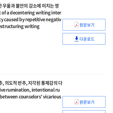
ambivalence
자아탄력성
cognitive
effects
:
and
 우울과 불안의 감소에 미치는 영
over
요인의
emotion
of
Cloninger
maladaptive
decentering writing inter
emotional
조절된
regulation
ambivalence
자아탄력성
cognitive
y caused by repetitive negativ
expression
매개효과
strategy
over
요인의
emotion
원문보기
and
estructuring writing
=
emotional
탈중심화의
조절된
regulation
depression
Effects
expression
글쓰기
매개효과
strategy
on
of
다운로드
and
개입프로그램이
=
탈중심화의
the
perceived
depression
반복적
Effects
글쓰기
impact
original
on
부정
of
개입프로그램이
of
family
the
사고로
perceived
반복적
socially
functions
impact
인한
original
부정
prescribed
on
of
우울과
family
사고로
perfectionism
parenting
socially
불안의
functions
인한
on
stress
prescribed
감소에
, 의도적 반추, 지각된 통제감의 다
on
우울과
chronic
:
perfectionism
미치는
parenting
ve rumination, intentional ru
불안의
pain
the
on
영향
stress
감소에
 between counselors' vicarious
in
moderated
chronic
:
:
원문보기
미치는
middle-
상담자의
mediation
pain
인지재구성
the
영향
aged
대리외상과
effects
in
글쓰기와의
moderated