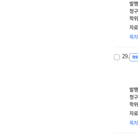
불
stre
발행
on
감
:
청구
chr
미
the
학위
pai
영
mo
자료
in
:
med
mid
상
목
인
effe
ag
대
글
of
wo
외
비
Clo
29.
후
학
중
res
성
=
cu
관
Th
침
imp
반추
발행
of
의
청구
a
반추
학위
dec
지
wri
자료
통
int
정
목
다
pr
부
=
on
피