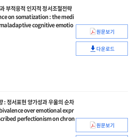
belief
:
effects
posttraumatic
dual
순차매개효과
성과 부적응적 인지적 정서조절전략
disruption
정신화와
of
growth
mediating
=
on
ce on somatization : the medi
자기체계손상의
self-
:
effects
The
posttraumatic
순차매개효과
d maladaptive cognitive emotio
criticism
mediating
of
influence
growth
원문보기
=
and
성장기
effects
self-
of
:
The
self-
학대
of
criticism
childhood
mediating
influence
handicapping
다운로드
경험이
self-
and
attachment
성장기
effects
of
strategies
신체화에
disclosure,
self-
trauma
학대
of
childhood
미치는
intrusive
handicapping
on
경험이
self-
attachment
영향
rumination,
strategies
the
신체화에
disclosure,
trauma
:
and
complex
미치는
intrusive
on
정서인식명확성
deliberate
trauma
영향
rumination,
the
부적응적
rumination
in
:
and
complex
인지적
 : 정서표현 양가성과 우울의 순차
early
정서인식명확성
deliberate
trauma
정서조절전략의
ivalence over emotional expr
adulthood
부적응적
rumination
in
매개효과
:
인지적
scribed perfectionism on chron
early
=
the
원문보기
정서조절전략의
adulthood
중년
The
serial
매개효과
:
여성의