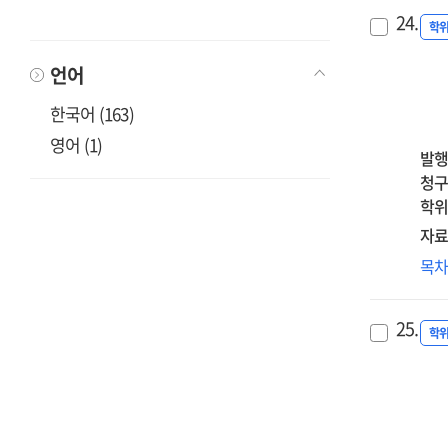
초
effe
:
24.
복
학
of
foc
미
cor
on
언어
영
beli
the
:
dis
한국어 (163)
dua
정
on
med
영어 (1)
자
pos
발행
effe
순
gro
청구
of
=
:
학위
self
Th
med
자료
crit
inf
effe
an
성
목
of
of
self
학
chi
self
han
경
att
dis
25.
str
신
학
tr
int
미
on
rum
영
the
an
:
co
del
정
tr
rum