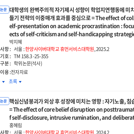
대학생의 완벽주의적 자기제시 성향이 학업지연행동에 미치는
위논문
들기 전략의 이중매개 효과를 중심으로 = The effect of college 
elf-presentation on academic procrastination : focu
ects of self-criticism and self-handicapping strategi
박지혜
사항 :
서울 :
한양사이버대학교
휴먼서비스대학원
, 2025.2
기호 :
TM 158.3 -25-355
구분 :
학위논문(석사)
이용 :
전자자료
학생의
대학생의
차
초록
벽주의적
완벽주의적
기제시
자기제시
핵심신념붕괴가 외상 후 성장에 미치는 영향 : 자기노출, 침
향이
성향이
위논문
업지연행동에
= The effect of core belief disruption on posttrauma
학업지연행동에
치는
미치는
f self-disclosure, intrusive rumination, and deliber
향
영향
홍혜림
:
사항 :
서울 :
한양사이버대학교
휴먼서비스대학원
, 2024.2