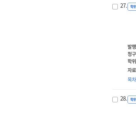
원
=
clar
27.
양
학
Th
on
미
seq
emo
영
med
awa
:
effe
an
Clo
of
mal
자
발행
amb
cog
요
청구
ove
em
조
학위
emo
reg
매
exp
자료
str
=
an
탈
목
Effe
dep
글
of
on
개
per
the
28.
반
학
ori
imp
부
fam
of
사
fun
soci
인
on
pre
우
par
per