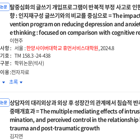
가족기능이
원가족기능이
=
ity
clarity
탈중심화의 글쓰기 개입프로그램이 반복적 부정 사고로 인한
육스트레스에
양육스트레스에
위논문
e
The
on
치는
향 : 인지재구성 글쓰기와의 비교를 중심으로 = The impact of a 
미치는
uential
sequential
tional
emotional
향
영향
vention program on reducing depression and anxiet
iation
mediation
reness,
awareness,
:
e thinking : focused on comparison with cognitive r
cts
effects
d
and
ninger
Cloninger
이현주
of
adaptive
maladaptive
아탄력성
자아탄력성
사항 :
ivalence
ambivalence
서울 :
한양사이버대학교
휴먼서비스대학원
, 2024.8
nitive
cognitive
인의
요인의
기호 :
r
over
TM 158.3 -24-438
otion
emotion
절된
조절된
구분 :
tional
emotional
학위논문(석사)
ulation
regulation
개효과
매개효과
ression
expression
이용 :
전자자료
ategy
strategy
=
d
and
중심화의
탈중심화의
차
초록
cts
Effects
ression
depression
쓰기
글쓰기
of
on
입프로그램이
개입프로그램이
ceived
perceived
the
상담자의 대리외상과 외상 후 성장간의 관계에서 침습적 반추
복적
반복적
위논문
ginal
original
act
impact
정
중매개효과 = The multiple mediating effects of intrusi
부정
ily
family
of
고로
사고로
mination, and perceived control in the relationship
ctions
functions
ally
socially
한
인한
trauma and post-traumatic growth
on
scribed
prescribed
울과
우울과
enting
parenting
김지연
fectionism
perfectionism