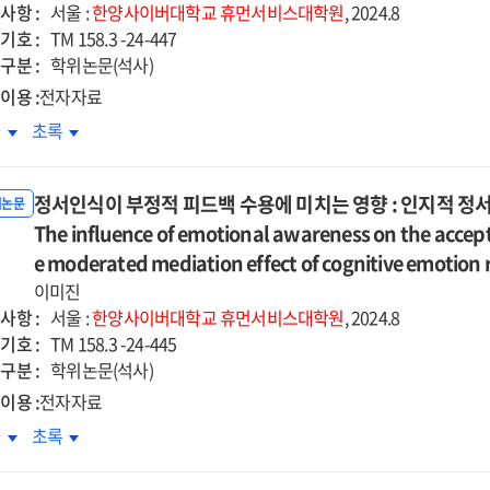
안의
불안의
ss
stress
사항 :
서울 :
한양사이버대학교
휴먼서비스대학원
, 2024.8
on
소에
감소에
:
기호 :
TM 158.3 -24-447
onic
chronic
치는
미치는
the
구분 :
학위논문(석사)
n
pain
향
영향
derated
moderated
이용 :
전자자료
in
:
iation
mediation
dle-
middle-
담자의
상담자의
차
초록
지재구성
인지재구성
cts
effects
ed
aged
리외상과
대리외상과
쓰기와의
글쓰기와의
of
men
women
상
외상
교를
비교를
ninger's
Cloninger's
정서인식이 부정적 피드백 수용에 미치는 영향 : 인지적 정
후
위논문
심으로
중심으로
ilience
resilience
장간의
The influence of emotional awareness on the accept
성장간의
=
be
cube
계에서
관계에서
e moderated mediation effect of cognitive emotion 
e
The
습적
침습적
act
이미진
impact
,
반추,
사항 :
of
서울 :
한양사이버대학교
휴먼서비스대학원
, 2024.8
도적
의도적
기호 :
a
TM 158.3 -24-445
,
반추,
구분 :
entering
decentering
학위논문(석사)
각된
지각된
ting
writing
이용 :
전자자료
제감의
통제감의
ervention
intervention
서인식이
정서인식이
차
초록
중매개효과
다중매개효과
ogram
program
정적
부정적
=
on
드백
피드백