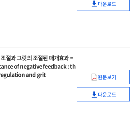
:
women
다운로드
외상
of
middle-
비교를
상담자의
mediation
인지재구성
후
Cloninger's
aged
중심으로
대리외상과
effects
글쓰기와의
성장간의
resilience
women
=
외상
of
비교를
관계에서
cube
The
후
Cloninger's
중심으로
침습적
impact
성장간의
resilience
=
반추,
of
관계에서
cube
The
의도적
a
침습적
impact
반추,
서조절과 그릿의 조절된 매개효과 =
decentering
반추,
of
지각된
ance of negative feedback : th
writing
의도적
a
통제감의
intervention
반추,
regulation and grit
decentering
원문보기
다중매개효과
정서인식이
program
지각된
writing
=
부정적
on
통제감의
intervention
The
다운로드
피드백
reducing
다중매개효과
정서인식이
program
multiple
수용에
depression
=
부정적
on
mediating
미치는
and
The
피드백
reducing
effects
영향
anxiety
multiple
수용에
depression
of
:
caused
mediating
미치는
and
intrusive
인지적
by
effects
영향
anxiety
rumination,