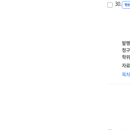
Th
red
30.
수
학
mul
dep
미
med
an
영
effe
anx
:
of
cau
인
int
by
정
발행
rum
rep
그
청구
int
neg
조
학위
rum
thi
매
an
자료
:
=
per
foc
긍
목
Th
con
on
및
inf
in
com
부
of
the
wit
조
emo
rel
cog
양
awa
be
res
미
on
cou
wri
영
the
vic
:
acc
tr
한