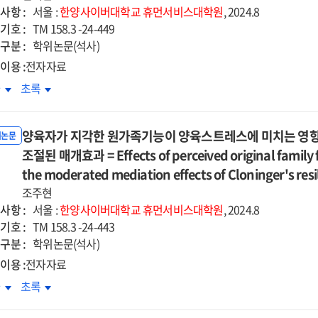
적응적
부적응적
in
사항 :
서울 :
한양사이버대학교
휴먼서비스대학원
, 2024.8
지적
인지적
ly
early
기호 :
TM 158.3 -24-449
서조절전략의
정서조절전략의
lthood
adulthood
구분 :
학위논문(석사)
개효과
매개효과
:
이용 :
전자자료
=
the
년
중년
차
초록
e
The
al
serial
성의
여성의
ct
effect
tiple
multiple
회부과적
사회부과적
of
iation
mediation
양육자가 지각한 원가족기능이 양육스트레스에 미치는 영향 : 
벽주의가
완벽주의가
위논문
wing
growing
cts
effects
성
조절된 매개효과 = Effects of perceived original family f
만성
up
of
증에
통증에
the moderated mediation effects of Cloninger's resi
se
abuse
talization
mentalization
치는
미치는
erience
조주현
experience
d
and
향
영향
사항 :
on
서울 :
한양사이버대학교
휴먼서비스대학원
, 2024.8
umatized
traumatized
:
기호 :
atization
somatization
TM 158.3 -24-443
-
self-
서표현
정서표현
구분 :
:
학위논문(석사)
tem
system
가성과
양가성과
the
이용 :
전자자료
울의
우울의
iating
mediating
육자가
양육자가
차
초록
차적
순차적
ct
effect
각한
지각한
개효과
매개효과
of