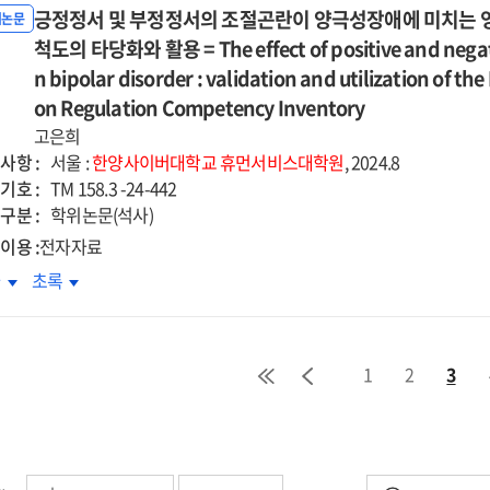
e
The
ucing
reducing
긍정정서 및 부정정서의 조절곤란이 양극성장애에 미치는 영향
용에
수용에
위논문
tiple
multiple
ression
depression
치는
척도의 타당화와 활용 = The effect of positive and negati
미치는
iating
mediating
d
and
향
영향
n bipolar disorder : validation and utilization of th
cts
effects
iety
anxiety
:
on Regulation Competency Inventory
of
sed
caused
지적
인지적
rusive
고은희
intrusive
by
서조절과
정서조절과
사항 :
ination,
rumination,
서울 :
한양사이버대학교
휴먼서비스대학원
, 2024.8
etitive
repetitive
릿의
그릿의
기호 :
entional
intentional
TM 158.3 -24-442
ative
negative
절된
조절된
구분 :
ination,
rumination,
학위논문(석사)
nking
thinking
개효과
매개효과
d
and
이용 :
전자자료
:
=
ceived
perceived
used
focused
정정서
긍정정서
차
초록
e
The
trol
control
on
및
luence
influence
in
parison
comparison
정정서의
부정정서의
of
the
h
with
절곤란이
조절곤란이
tional
emotional
ationship
relationship
1
2
3
nitive
cognitive
극성장애에
양극성장애에
reness
awareness
tween
between
tructuring
restructuring
치는
미치는
on
nselors'
counselors'
ting
writing
향
영향
the
arious
vicarious
:
eptance
acceptance
auma
trauma
국판
한국판