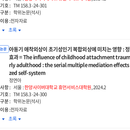
기비난과
자기비난과
기호 :
TM 158.3 -24-301
기구실
자기구실
구분 :
학위논문(석사)
들기
만들기
이용 :
전자자료
략의
전략의
심신념붕괴가
핵심신념붕괴가
차
초록
중매개
이중매개
상
외상
과를
효과를
후
심으로
중심으로
아동기 애착외상이 초기성인기 복합외상에 미치는 영향 :
장에
성장에
위논문
=
치는
효과 = The influence of childhood attachment traum
미치는
e
The
향
영향
rly adulthood : the serial multiple mediation effect
ct
effect
:
zed self-system
of
노출,
자기노출,
lege
정연아
college
습적
침습적
사항 :
dents'
students'
서울 :
한양사이버대학교
휴먼서비스대학원
, 2024.2
,
반추,
기호 :
fectionistic
perfectionistic
TM 158.3 -24-300
도적
의도적
구분 :
-
self-
학위논문(석사)
추의
반추의
sentation
presentation
이용 :
전자자료
개효과
매개효과
on
동기
아동기
차
초록
=
demic
academic
착외상이
애착외상이
e
The
crastination
procrastination