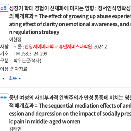
기성인기
초기성인기
ct
effect
:
성장기 학대 경험이 신체화에 미치는 영향 : 정서인식명확
합외상에
복합외상에
위논문
of
using
focusing
치는
의 매개효과 = The effect of growing up abuse experien
미치는
e
core
on
향
영향
ating effect of clarity on emotional awareness, an
ef
belief
the
:
ruption
n regulation strategy
disruption
l
dual
신화와
정신화와
on
이현정
iating
mediating
기체계손상의
자기체계손상의
ttraumatic
posttraumatic
사항 :
서울 :
한양사이버대학교
휴먼서비스대학원
, 2024.2
cts
effects
차매개효과
순차매개효과
wth
growth
기호 :
TM 158.3 -24-299
of
=
:
구분 :
학위논문(석사)
-
self-
e
The
iating
mediating
이용 :
전자자료
icism
criticism
luence
influence
cts
effects
d
and
장기
성장기
차
초록
of
of
-
self-
대
학대
ldhood
childhood
-
self-
dicapping
handicapping
험이
경험이
achment
attachment
closure,
disclosure,
ategies
중년 여성의 사회부과적 완벽주의가 만성 통증에 미치는 영향
strategies
체화에
신체화에
위논문
auma
trauma
rusive
intrusive
치는
적 매개효과 = The sequential mediation effects of amb
미치는
on
ination,
rumination,
향
영향
ession and depression on the impact of socially pre
the
d
and
:
mplex
ic pain in middle-aged women
complex
iberate
deliberate
서인식명확성과
정서인식명확성과
auma
trauma
김태현
ination
rumination