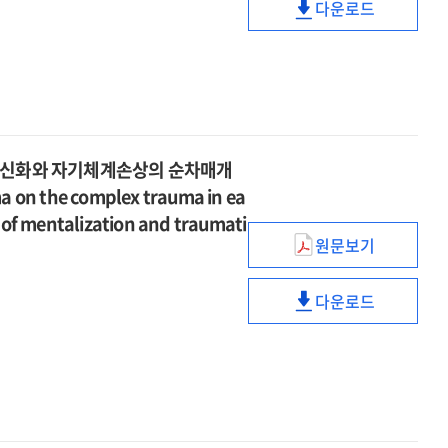
중심으로
다운로드
후
이중매개
핵심신념붕괴가
=
성장에
효과를
외상
The
미치는
중심으로
후
effect
영향
=
성장에
of
:
The
미치는
college
자기노출,
effect
영향
students'
침습적
of
:
 정신화와 자기체계손상의 순차매개
perfectionistic
반추,
college
자기노출,
a on the complex trauma in ea
self-
의도적
students'
침습적
s of mentalization and traumati
presentation
반추의
perfectionistic
반추,
원문보기
on
매개효과
self-
아동기
의도적
academic
=
presentation
애착외상이
반추의
procrastinatio
The
다운로드
on
초기성인기
매개효과
아동기
:
effect
academic
복합외상에
=
애착외상이
focusing
of
procrastinatio
미치는
The
초기성인기
on
core
:
영향
effect
복합외상에
the
belief
focusing
:
of
미치는
dual
disruption
on
정신화와
core
영향
mediating
on
the
자기체계손상의