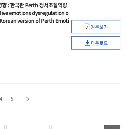
정서조절과
repetitive
of
:
caused
 : 한국판 Perth 정서조절역량
intentional
그릿의
negative
intrusive
인지적
by
ve emotions dysregulation o
rumination,
조절된
thinking
rumination,
정서조절과
repetitive
e Korean version of Perth Emoti
and
매개효과
:
intentional
그릿의
negative
원문보기
perceived
=
focused
rumination,
긍정정서
조절된
thinking
control
The
on
and
및
매개효과
:
in
influence
comparison
다운로드
perceived
부정정서의
=
focused
긍정정서
the
of
with
control
조절곤란이
The
on
및
relationship
emotional
cognitive
in
양극성장애에
influence
comparison
부정정서의
between
awareness
restructuring
the
미치는
of
with
조절곤란이
counselors'
on
writing
relationship
영향
emotional
cognitive
양극성장애에
vicarious
the
between
:
awareness
restructuring
미치는
trauma
acceptance
counselors'
한국판
on
writing
영향
and
of
vicarious
Perth
the
:
post-
negative
4
5
trauma
정서조절역량척
acceptance
한국판
traumatic
feedback
and
타당화와
of
Perth
growth
:
post-
활용
negative
정서조절역량척
the
traumatic
=
feedback
타당화와
moderated
growth
The
:
활용