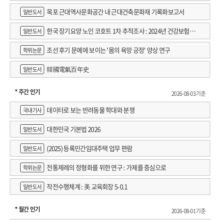
목포 근대역사문화공간 내 근대건축문화재 기록화보고서
일반도서
한국 장기요양 노인 코호트 1차 추적조사 : 2024년 건강보험연
일반도서
구원 정규연구보고서
조선 후기 문예에 보이는 '몸의 욕망 긍정' 양상 연구
학위논문
韓國電氣百年史
일반도서
* 주간 인기
2026-08-03 기준
데이터로 보는 반려동물 학대와 분쟁
국내기사
대한민국 기본법 2026
일반도서
(2025) 등록민간임대주택 업무 편람
일반도서
전통제례의 정형화를 위한 연구 : 가제를 중심으로
학위논문
작전수행체계 : 美 교육회장 5-0.1
일반도서
* 월간 인기
2026-08-01 기준