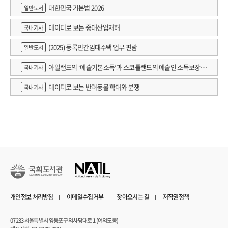
대한민국 기본법 2026
일반도서
데이터로 보는 중대산업재해
국내기사
(2025) 등록민간임대주택 업무 편람
일반도서
아일랜드의 ‘예술기본소득’과 스코틀랜드의 예술인 소득보장정
국내기사
책 논의
데이터로 보는 반려동물 학대와 분쟁
국내기사
개인정보 처리방침
이메일수집거부
찾아오시는 길
저작권정책
07233 서울특별시 영등포구 의사당대로 1 (여의도동)