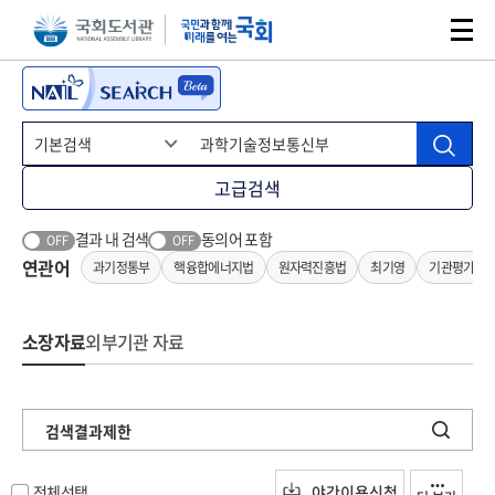
본문 바로가기
주메뉴 바로가기
고급검색
결과 내 검색
동의어 포함
OFF
OFF
연관어
과기정통부
핵융합에너지법
원자력진흥법
최기영
기관평가
소장자료
외부기관 자료
검색결과제한
전체선택
야간이용신청