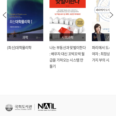
과학
사회과학
기술
(최신)대학물리학
나는 부동산과 맞벌이한다
파리에서 도시락
: 배우자 대신 꼬박꼬박 월
여자 : 최정상으로
급을 가져오는 시스템 만
가지 부의 시크릿
들기