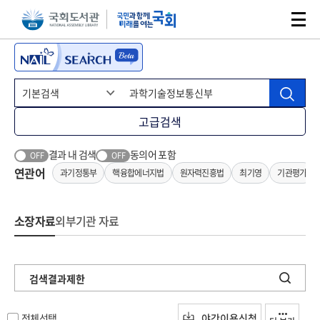
본문 바로가기
주메뉴 바로가기
고급검색
결과 내 검색
동의어 포함
OFF
OFF
연관어
과기정통부
핵융합에너지법
원자력진흥법
최기영
기관평가
소장자료
외부기관 자료
검색결과제한
전체선택
야간이용신청