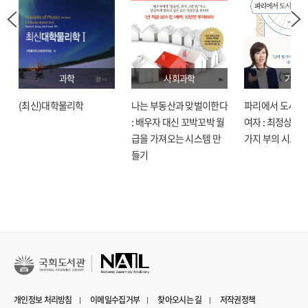
과학
사회과학
기술
(최신)대학물리학
나는 부동산과 맞벌이한다
파리에서 도시락
: 배우자 대신 꼬박꼬박 월
여자 : 최정상으로
급을 가져오는 시스템 만
가지 부의 시크릿
들기
개인정보 처리방침
이메일수집거부
찾아오시는 길
저작권정책