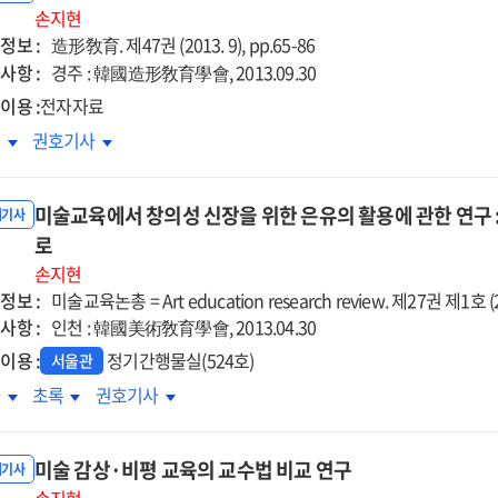
)
손지현
미술)
정보 :
과의
교과의
造形敎育. 제47권 (2013. 9), pp.65-86
용방안에
적용방안에
사항 :
경주 : 韓國造形敎育學會, 2013.09.30
한
관한
이용 :
전자자료
구
연구
각문화
시각문화
록
권호기사
기를
읽기를
한
통한
미술교육에서 창의성 신장을 위한 은유의 활용에 관한 연구 
의
창의
내기사
로
·
성
인성
손지현
육
교육
정보 :
미술교육논총 = Art education research review. 제27권 제1호 (20
사항 :
인천 : 韓國美術敎育學會, 2013.04.30
이용 :
정기간행물실(524호)
서울관
술교육에서
미술교육에서
미술교육에서
차
초록
권호기사
의성
창의성
창의성
장을
신장을
신장을
미술 감상·비평 교육의 교수법 비교 연구
한
위한
위한
내기사