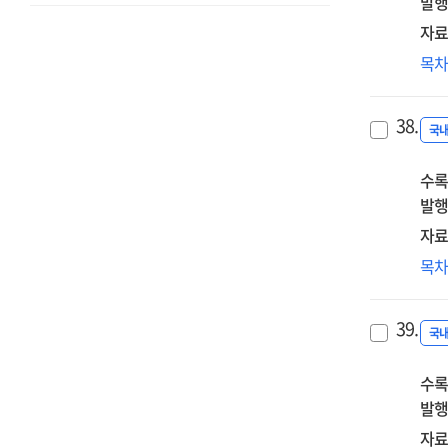
발행
자료
200
목
개
미
38.
교
국
'체
수록
관
논
발행
자료
미
목
비
교
39.
·
국
학
수록
모
위
발행
발
자료