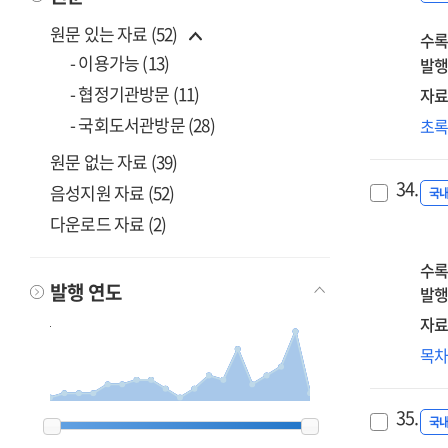
미술
원문 있는 자료 (52)
수록
교
- 이용가능 (13)
적
발행
관
- 협정기관방문 (11)
자료
연
시
- 국회도서관방문 (28)
초
읽
원문 없는 자료 (39)
통
34.
음성지원 자료 (52)
창
국
·
다운로드 자료 (2)
인
교
수록
발행 연도
발행
자료
미
목
창
신
35.
2007
2007
2008
2008
2009
2009
2010
2010
2011
2011
2012
2012
2013
2013
2014
2014
2015
2015
2016
2016
2017
2017
2018
2018
2019
2019
2021
2021
2022
2022
2023
2023
2024
2024
2025
2025
2026
2026
위
국