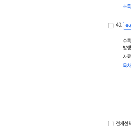
연
미
초
미
교
40.
교
국
실
수록
관
발행
연
:
자료
다
미
목
미
창
교
연
과
관
개
접
사
방
중
전체선