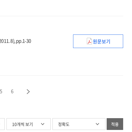
1. 8), pp.1-30
원문보기
미술교육에서
창의성
연구의
관점과
접근
방안
5
6
글
적용