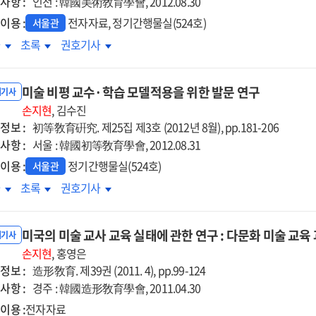
사항 :
인천 : 韓國美術敎育學會, 2012.08.30
이용 :
전자자료, 정기간행물실(524호)
서울관
9
2009
2009
차
초록
권호기사
정
개정
개정
술과
미술과
미술과
미술 비평 교수·학습 모델적용을 위한 발문 연구
육과정의
교육과정의
교육과정의
내기사
험'에
손지현
'체험'에
, 김수진
'체험'에
정보 :
한
관한
初等敎育硏究. 제25집 제3호 (2012년 8월), pp.181-206
관한
의
논의
논의
사항 :
서울 : 韓國初等敎育學會, 2012.08.31
이용 :
정기간행물실(524호)
서울관
술
미술
미술
차
초록
권호기사
평
비평
비평
수
교수
교수
미국의 미술 교사 교육 실태에 관한 연구 : 다문화 미술 교육
·
·
내기사
습
손지현
학습
, 홍영은
학습
정보 :
델적용을
모델적용을
造形敎育. 제39권 (2011. 4), pp.99-124
모델적용을
한
위한
위한
사항 :
경주 : 韓國造形敎育學會, 2011.04.30
문
발문
발문
이용 :
전자자료