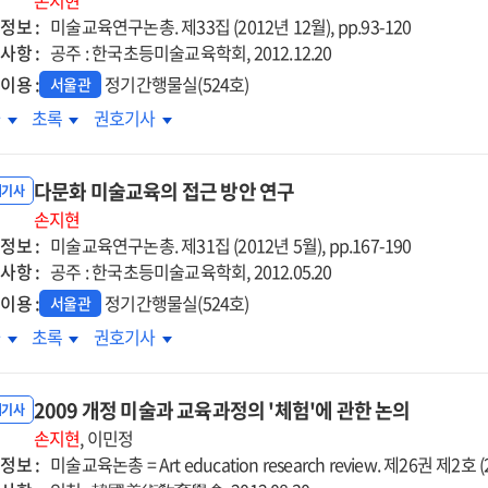
유의
손지현
은유의
은유의
정보 :
용에
활용에
미술교육연구논총. 제33집 (2012년 12월), pp.93-120
활용에
사항 :
한
관한
공주 : 한국초등미술교육학회, 2012.12.20
관한
구
연구
연구
이용 :
정기간행물실(524호)
서울관
:
:
술
미술
미술
차
초록
권호기사
술
미술
미술
상
감상
감상
품의
작품의
작품의
·
·
유적
은유적
은유적
다문화 미술교육의 접근 방안 연구
평
비평
비평
내기사
석을
해석을
해석을
육의
손지현
교육의
교육의
심으로
중심으로
중심으로
정보 :
수법
교수법
미술교육연구논총. 제31집 (2012년 5월), pp.167-190
교수법
사항 :
교
비교
공주 : 한국초등미술교육학회, 2012.05.20
비교
구
연구
연구
이용 :
정기간행물실(524호)
서울관
문화
다문화
다문화
차
초록
권호기사
술교육의
미술교육의
미술교육의
근
접근
접근
2009 개정 미술과 교육과정의 '체험'에 관한 논의
안
방안
방안
내기사
구
손지현
연구
, 이민정
연구
정보 :
미술교육논총 = Art education research review. 제26권 제2호 (20