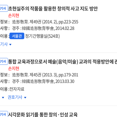
초현실주의 작품을 활용한 창의적 사고 지도 방안
내기사
손지현
정보 :
造形敎育. 제49권 (2014. 2), pp.223-255
사항 :
경주 : 韓國造形敎育學會, 2014.02.28
이용 :
정기간행물실(524호)
서울관
현실주의
호기사
품을
용한
통합 교육과정으로서 예술(음악/미술) 교과의 적용방안에 
의적
내기사
고
손지현
정보 :
도
造形敎育. 제45권 (2013. 3), pp.179-201
안
사항 :
경주 : 韓國造形敎育學會, 2013.03.30
이용 :
전자자료
합
통합
록
권호기사
육과정으로서
교육과정으로서
술
예술
시각문화 읽기를 통한 창의·인성 교육
악/
(음악/
내기사