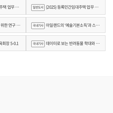
대주택 업무 편
(2025) 등록민간임대주택 업무 편
일반도서
람
위한 연구 :
아일랜드의 ‘예술기본소득’과 스코
국내기사
틀랜드의 예술인 소득보장정책 논의
회장 5-0.1
데이터로 보는 반려동물 학대와 분
국내기사
쟁