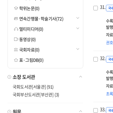
31.
학위논문(0)
국
연속간행물·학술기사(72)
수록
발행
멀티미디어(0)
자료
동영상(0)
초
권
작
국회자료(0)
활
32.
표·그림DB(0)
창
국
사
수록
지
소장 도서관
방
발행
자료
국회도서관[서울관] (91)
통
초
국회부산도서관[부산관] (3)
교
예
33.
(음
원문
국