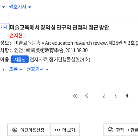
구
연구
연구
국의
미국의
록
권호기사
술
미술
사
교사
미술교육에서 창의성 연구의 관점과 접근 방안
육
교육
내기사
태에
손지현
실태에
정보 :
한
관한
미술교육논총 = Art education research review. 제25권 제2호 (201
사항 :
구
연구
인천 : 韓國美術敎育學會, 2011.08.30
:
이용 :
전자자료, 정기간행물실(524호)
서울관
문화
다문화
술교육에서
미술교육에서
미술교육에서
차
초록
권호기사
술
미술
의성
창의성
창의성
육
교육
구의
연구의
연구의
정
과정
점과
관점과
관점과
발
개발
2
3
4
근
접근
접근
례를
사례를
안
방안
방안
심으로
중심으로
택
야간이용신청
더 보기
한자 → 한