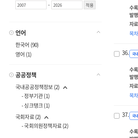
은
-
수록
활
발행
관
연
자료
:
언어
미
목
미
감
한국어 (90)
작
·
은
36.
영어 (1)
비
국
해
교
중
수록
교
공공정책
발행
비
연
자료
국내공공정책정보 (2)
다
목
- 정부기관 (1)
미
- 싱크탱크 (1)
접
37.
방
국회자료 (2)
국
연
- 국회의원정책자료 (2)
수록