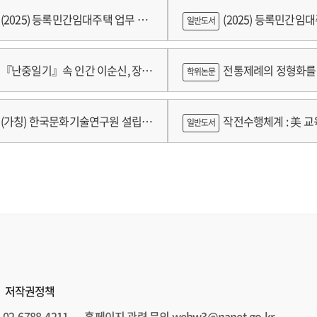
(2025) 등록민간임대주택 업무 편
(2025) 등록민간임
일반도서
람
『난중일기』속 인간 이순신, 장군
전통제례의 정형화를 
학위논문
가제를 중심으로
(가칭) 한국문화기술연구원 설립
작전수행체계 : 美 교육
일반도서
방안 연구
저작권정책
02-6788-4211
홈페이지 관련 문의 webw3@nanet.go.kr