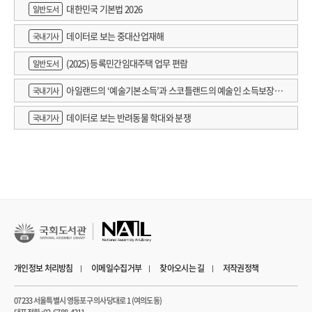
대한민국 기본법 2026
일반도서
데이터로 보는 중대산업재해
국내기사
(2025) 등록민간임대주택 업무 편람
일반도서
아일랜드의 ‘예술기본소득’과 스코틀랜드의 예술인 소득보장정
국내기사
책 논의
데이터로 보는 반려동물 학대와 분쟁
국내기사
개인정보 처리방침
이메일수집거부
찾아오시는 길
저작권정책
07233 서울특별시 영등포구 의사당대로 1 (여의도동)