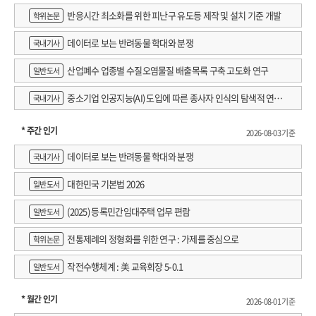
반응시간 최소화를 위한 피난구 유도등 제작 및 설치 기준 개발
학위논문
데이터로 보는 반려동물 학대와 분쟁
국내기사
산업폐수 업종별 수질오염물질 배출목록 구축 고도화 연구
일반도서
중소기업 인공지능(AI) 도입에 따른 종사자 인식의 탐색적 연구 :
국내기사
창원시 제조AI 프로그램 참가기업을 중심으로
* 주간 인기
2026-08-03 기준
데이터로 보는 반려동물 학대와 분쟁
국내기사
대한민국 기본법 2026
일반도서
(2025) 등록민간임대주택 업무 편람
일반도서
전통제례의 정형화를 위한 연구 : 가제를 중심으로
학위논문
작전수행체계 : 美 교육회장 5-0.1
일반도서
* 월간 인기
2026-08-01 기준