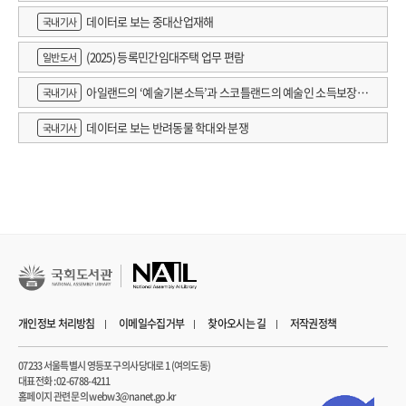
데이터로 보는 중대산업재해
국내기사
(2025) 등록민간임대주택 업무 편람
일반도서
아일랜드의 ‘예술기본소득’과 스코틀랜드의 예술인 소득보장정
국내기사
책 논의
데이터로 보는 반려동물 학대와 분쟁
국내기사
개인정보 처리방침
이메일수집거부
찾아오시는 길
저작권정책
07233 서울특별시 영등포구 의사당대로 1 (여의도동)
대표전화 : 02-6788-4211
홈페이지 관련 문의 webw3@nanet.go.kr