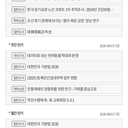
한국 장기요양 노인 코호트 1차 추적조사 : 2024년 건강보험연
일반도서
구원 정규연구보고서
조선 후기 문예에 보이는 '몸의 욕망 긍정' 양상 연구
학위논문
韓國電氣百年史
일반도서
* 주간 인기
2026-08-03 기준
데이터로 보는 반려동물 학대와 분쟁
국내기사
대한민국 기본법 2026
일반도서
(2025) 등록민간임대주택 업무 편람
일반도서
전통제례의 정형화를 위한 연구 : 가제를 중심으로
학위논문
작전수행체계 : 美 교육회장 5-0.1
일반도서
* 월간 인기
2026-08-01 기준
대한민국 기본법 2026
일반도서