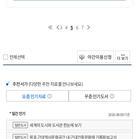
3
4
5
6
7
전체선택
야간이용신청
더 보기
추천서가
(다양한 추천 자료를 만나보세요)
요즘 인기자료
꾸준 인기도서
* 일간 인기
2026-08-08 기준
세계의 도시와 도서관 한눈에 보기
일반도서
목포 근대역사문화공간 내 근대건축문화재 기록화보고서
일반도서