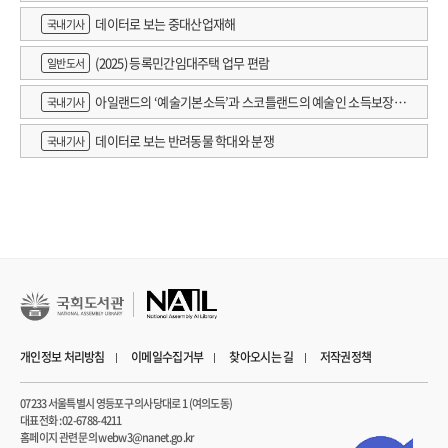
데이터로 보는 중대산업재해
국내기사
(2025) 등록민간임대주택 업무 편람
일반도서
아일랜드의 ‘예술기본소득’과 스코틀랜드의 예술인 소득보장정
국내기사
책 논의
데이터로 보는 반려동물 학대와 분쟁
국내기사
개인정보 처리방침
이메일수집거부
찾아오시는 길
저작권정책
07233 서울특별시 영등포구 의사당대로 1 (여의도동)
대표전화 : 02-6788-4211
홈페이지 관련 문의 webw3@nanet.go.kr