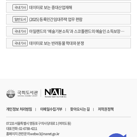
데이터로 보는 중대산업재해
국내기사
(2025) 등록민간임대주택 업무 편람
일반도서
아일랜드의 ‘예술기본소득’과 스코틀랜드의 예술인 소득보장정
국내기사
책 논의
데이터로 보는 반려동물 학대와 분쟁
국내기사
개인정보 처리방침
이메일수집거부
찾아오시는 길
저작권정책
07233 서울특별시 영등포구 의사당대로 1 (여의도동)
대표전화 : 02-6788-4211
홈페이지 관련 문의 webw3@nanet.go.kr