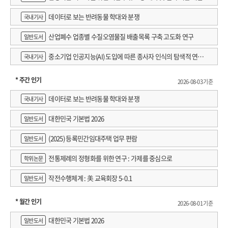
데이터로 보는 반려동물 학대와 분쟁
국내기사
산업폐수 업종별 수질오염물질 배출목록 구축 고도화 연구
일반도서
중소기업 인공지능(AI) 도입에 따른 종사자 인식의 탐색적 연구 :
국내기사
창원시 제조AI 프로그램 참가기업을 중심으로
* 주간 인기
2026-08-03 기준
데이터로 보는 반려동물 학대와 분쟁
국내기사
대한민국 기본법 2026
일반도서
(2025) 등록민간임대주택 업무 편람
일반도서
전통제례의 정형화를 위한 연구 : 가제를 중심으로
학위논문
작전수행체계 : 美 교육회장 5-0.1
일반도서
* 월간 인기
2026-08-01 기준
대한민국 기본법 2026
일반도서