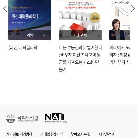
과학
사회과학
기술
(최신)대학물리학
나는 부동산과 맞벌이한다
파리에서 도시락
: 배우자 대신 꼬박꼬박 월
여자 : 최정상으로
급을 가져오는 시스템 만
가지 부의 시크릿
들기
개인정보 처리방침
이메일수집거부
찾아오시는 길
저작권정책