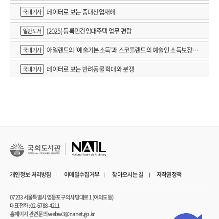
데이터로 보는 중대산업재해
국내기사
(2025) 등록민간임대주택 업무 편람
일반도서
아일랜드의 ‘예술기본소득’과 스코틀랜드의 예술인 소득보장정
국내기사
책 논의
데이터로 보는 반려동물 학대와 분쟁
국내기사
개인정보 처리방침
이메일수집거부
찾아오시는 길
저작권정책
07233 서울특별시 영등포구 의사당대로 1 (여의도동)
대표전화 : 02-6788-4211
홈페이지 관련 문의 webw3@nanet.go.kr