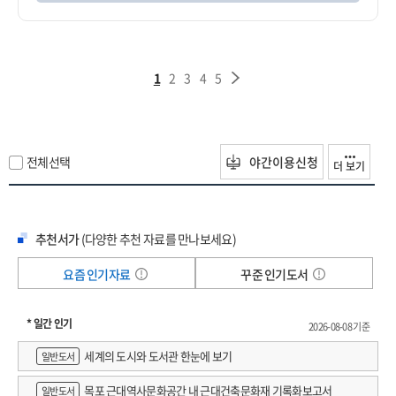
1
2
3
4
5
전체선택
야간이용신청
더 보기
추천서가
(다양한 추천 자료를 만나보세요)
요즘 인기자료
꾸준 인기도서
* 일간 인기
2026-08-08 기준
세계의 도시와 도서관 한눈에 보기
일반도서
목포 근대역사문화공간 내 근대건축문화재 기록화보고서
일반도서