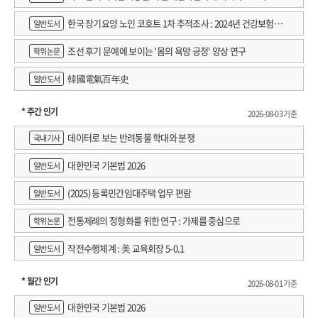
한국 장기요양 노인 코호트 1차 추적조사 : 2024년 건강보험연
일반도서
구원 정규연구보고서
조선 후기 문예에 보이는 '몸의 욕망 긍정' 양상 연구
학위논문
韓國電氣百年史
일반도서
* 주간 인기
2026-08-03 기준
데이터로 보는 반려동물 학대와 분쟁
국내기사
대한민국 기본법 2026
일반도서
(2025) 등록민간임대주택 업무 편람
일반도서
전통제례의 정형화를 위한 연구 : 가제를 중심으로
학위논문
작전수행체계 : 美 교육회장 5-0.1
일반도서
* 월간 인기
2026-08-01 기준
대한민국 기본법 2026
일반도서