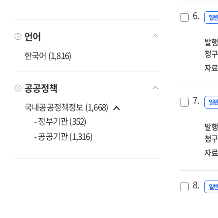
6.
일
언어
발행
청구
한국어 (1,816)
자료
공공정책
7.
일
국내공공정책정보 (1,668)
- 정부기관 (352)
발행
- 공공기관 (1,316)
청구
자료
8.
일