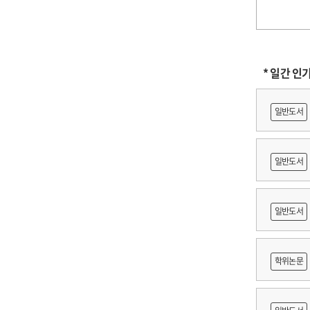
* 일간 인
일반도서
일반도서
축문화재
일반도서
적조사 :
학위논문
보고서
망 긍정'