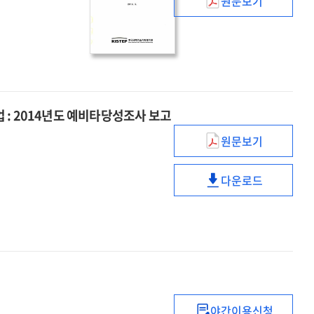
원문보기
과학로켓센터
건립사업
:
과학로켓
최적화
개발지원사업
:
 : 2014년도 예비타당성조사 보고
2015년도
원문보기
사업계획
웨어러블
적정성
스마트
재검토
다운로드
디바이스용
웨어러블
보고서
핵심부품
스마트
및
디바이스용
요소기술
핵심부품
개발산업
및
:
요소기술
2014년도
개발산업
예비타당성조사
:
야간이용신청