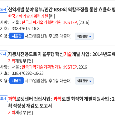
신약개발 분야 정부/민간 R&D의 역할조정을 통한 효율화 
반도서
한국과학기술기획평가원
[편]
사항 :
서울 :
한국과학기술기획평가원
:
KISTEP
, [2016]
기호 :
338.47615 -16-8
이용 :
서고(열람신청 후 1층 대출대)
서울관
이용현황
자동차전용도로 자율주행 핵심
기술
개발 사업 : 2014년
반도서
기획
재정부 [편]
사항 :
서울 :
한국과학기술기획평가원
:
KISTEP
, 2016
기호 :
338.476292 -16-23
이용 :
서고(열람신청 후 1층 대출대)
서울관
이용현황
과학
로켓센터 건립사업 :
과학
로켓 최적화 개발지원사업 : 
반도서
획 적정성 재검토 보고서
기획
재정부 [편]