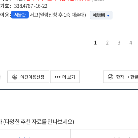
기호 :
발산업
338.4767 -16-22
이용 :
서고(열람신청 후 1층 대출대)
서울관
이용현황
14년도
비타당성조사
고서
1
2
3
4
택
야간이용신청
더 보기
한자 → 한
가
(다양한 추천 자료를 만나보세요)