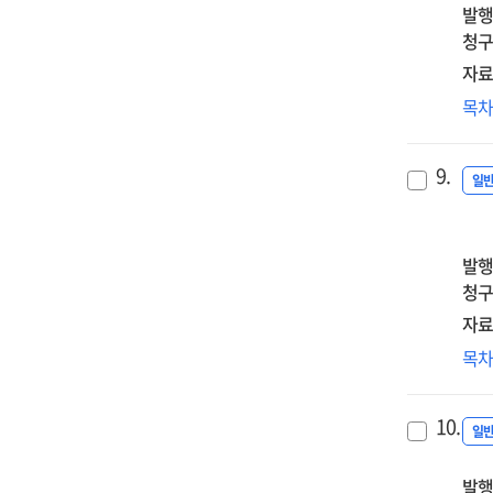
발행
청구
자료
과
목
건
:
9.
과
일
최
개
:
발행
20
청구
사
자료
적
웨
목
재
스
보
디
10.
핵
일
및
발행
요