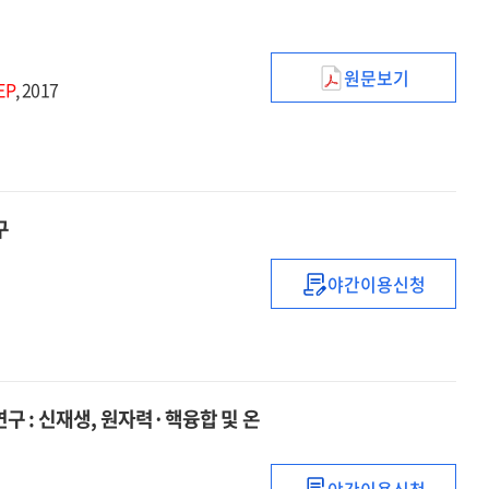
원문보기
KISTEP
EP
, 2017
통계브리프
:
2016.1∼2016.1
구
야간이용신청
(2014)
과학기술분야
중장기계획
조사분석
및
구 : 신재생, 원자력·핵융합 및 온
심층분석
연구
야간이용신청