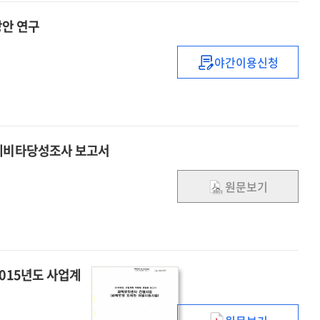
방안 연구
야간이용신청
신약개발
분야
정부/
민간
R&D의
도 예비타당성조사 보고서
역할조정을
통한
원문보기
효율화
방안
연구
2015년도 사업계