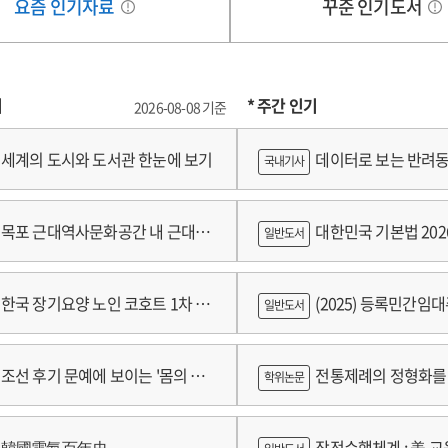
요즘 인기자료
꾸준 인기도서
기
* 주간 인기
2026-08-08 기준
세계의 도시와 도서관 한눈에 보기
데이터로 보는 반려동
국내기사
쟁
목포 근대역사문화공간 내 근대건
대한민국 기본법 202
일반도서
 기록화보고서
한국 장기요양 노인 코호트 1차 추
(2025) 등록민간임
일반도서
 2024년 건강보험연구원 정규연구
람
조선 후기 문예에 보이는 '몸의 욕
전통제례의 정형화를 
학위논문
 양상 연구
가제를 중심으로
韓國電氣百年史
작전수행체계 : 美 교육