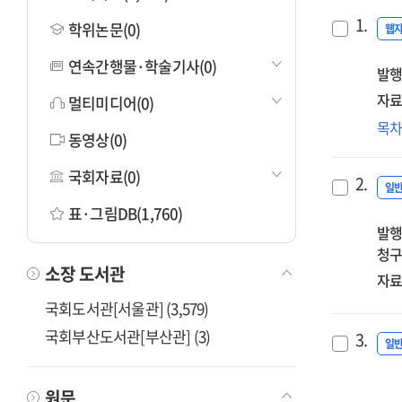
1.
학위논문(0)
웹
연속간행물·학술기사(0)
발행
자료
멀티미디어(0)
KIS
목
동영상(0)
통
:
국회자료(0)
2.
201
일
표·그림DB(1,760)
발행
청구
소장 도서관
자료
국회도서관[서울관] (3,579)
국회부산도서관[부산관] (3)
3.
일
원문