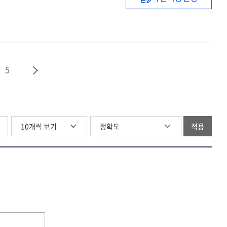
보고서
제조업
2014년도
혁신
예비타당성조사
3.0
보고서
물
없는
컬러산업
5
육성사업
글
적용