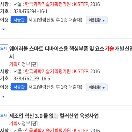
사항 :
서울 :
한국과학기술기획평가원
:
KISTEP
, 2016
기호 :
338.476294 -16-1
이용 :
서고(열람신청 후 1층 대출대)
서울관
이용현황
학로켓센터
차
립사업
웨어러블 스마트 디바이스용 핵심부품 및 요소
기술
개발산업
학로켓
반도서
적화
서
발지원사업
기획
재정부 [편]
사항 :
서울 :
한국과학기술기획평가원
:
KISTEP
, 2016
15년도
기호 :
338.4762139 -16-6
업계획
이용 :
서고(열람신청 후 1층 대출대)
서울관
이용현황
정성
어러블
차
검토
마트
고서
바이스용
제조업 혁신 3.0 물 없는 컬러산업 육성사업
심부품
반도서
기획
재정부 [편]
사항 :
소기술
서울 :
한국과학기술기획평가원
:
KISTEP
, 2016