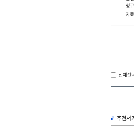
청구
개
:
자료
20
예
보
전체선
추천서