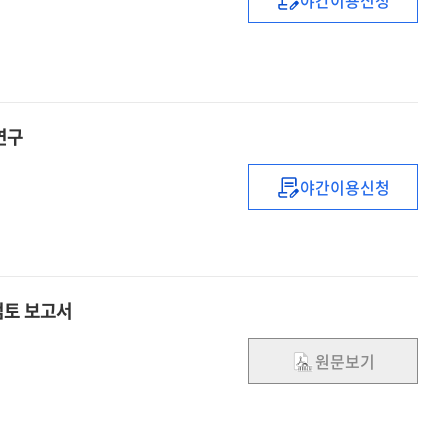
기후변화
대응기술의
현주소
분석을
통한
투자효율성
연구
개선연구
:
야간이용신청
미국의
신재생,
대형연구개발사
원자력
대한
·
경제성분석
핵융합
방법론
및
검토 보고서
사례
온실가스처리
연구
기술을
원문보기
중심으로