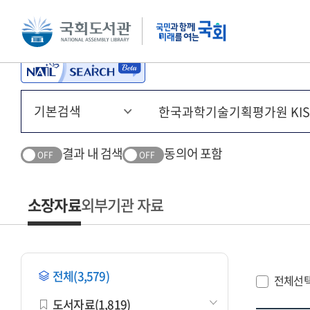
본문 바로가기
주메뉴 바로가기
결과 내 검색
동의어 포함
OFF
OFF
소장자료
외부기관 자료
전체(3,579)
전체선
도서자료(1,819)