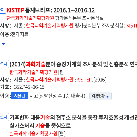
KISTEP
통계브리프 : 2016.1∼2016.12
자료
한국과학기술기획평가원
평가분석본부 조사분석실
사항 :
서울 :
한국과학기술기획평가원
평가분석본부 조사분석실 :
KIST
이용 :
전자자료
TEP
차
계브리프
(2014)
과학기술
분야 중장기계획 조사분석 및 심층분석 연
6.1∼2016.12
반도서
한국과학기술기획평가원
[편]
사항 :
서울 :
한국과학기술기획평가원
:
KISTEP
, [2016]
기호 :
352.745 -16-15
이용 :
서고(열람신청 후 1층 대출대)
서울관
이용현황
기후변화 대응
기술
의 현주소 분석을 통한 투자효율성 개선연
반도서
실가스처리
기술
을 중심으로
한국과학기술기획평가원
[편]