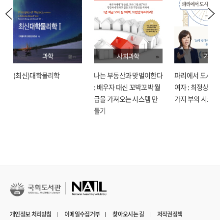
과학
사회과학
기술
(최신)대학물리학
나는 부동산과 맞벌이한다
파리에서 도시락
: 배우자 대신 꼬박꼬박 월
여자 : 최정상으로
급을 가져오는 시스템 만
가지 부의 시크릿
들기
개인정보 처리방침
이메일수집거부
찾아오시는 길
저작권정책