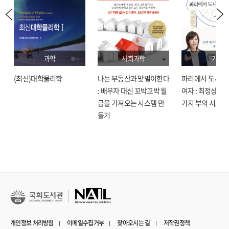
과학
사회과학
기술
(최신)대학물리학
나는 부동산과 맞벌이한다
파리에서 도시락
: 배우자 대신 꼬박꼬박 월
여자 : 최정상으로
급을 가져오는 시스템 만
가지 부의 시크릿
들기
개인정보 처리방침
이메일수집거부
찾아오시는 길
저작권정책