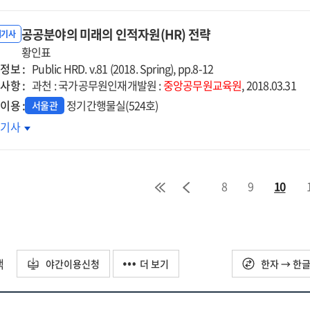
으로
한다
공공분야의 미래의 인적자원(HR) 전략
내기사
황인표
정보 :
Public HRD. v.81 (2018. Spring), pp.8-12
사항 :
과천 : 국가공무원인재개발원 :
중앙공무원교육원
, 2018.03.31
이용 :
정기간행물실(524호)
서울관
공분야의
호기사
래의
적자원
)
8
9
10
략
택
야간이용신청
더 보기
한자 → 한