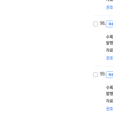
트
권
시
동
98.
정
국
및
수록
시
발행
자료
슬
권
조
필
99.
유
국
'집
수록
발행
자료
프
권