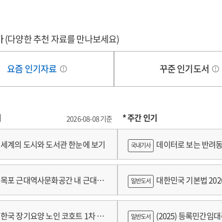
가
(다양한 추천 자료를 만나보세요)
요즘 인기자료
꾸준 인기도서
기
* 주간 인기
2026-08-08 기준
세계의 도시와 도서관 한눈에 보기
데이터로 보는 반려동
국내기사
쟁
목포 근대역사문화공간 내 근대건
대한민국 기본법 202
일반도서
 기록화보고서
한국 장기요양 노인 코호트 1차 추
(2025) 등록민간임
일반도서