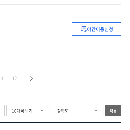
야간이용신청
공공분야의
미래의
인적자원
(HR)
전략
11
12
글
적용