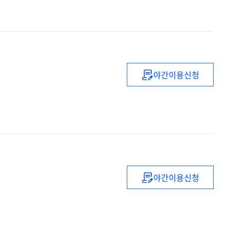
동북아
정세
및
시사점
야간이용신청
슬기로운
조직의
필수
유전자
'집단지성'
야간이용신청
프로는
몸으로
말한다