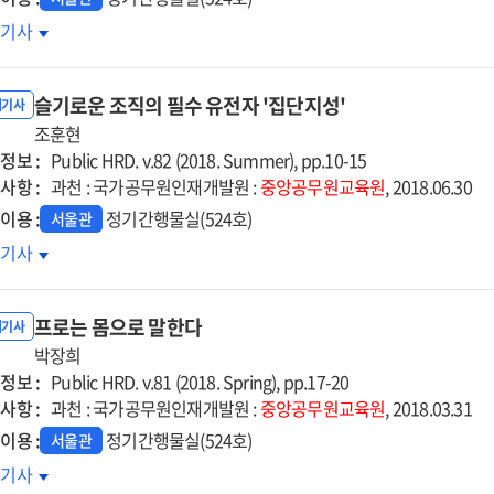
럼프
호기사
대
북아
슬기로운 조직의 필수 유전자 '집단지성'
세
내기사
조훈현
정보 :
사점
Public HRD. v.82 (2018. Summer), pp.10-15
사항 :
과천 : 국가공무원인재개발원 :
중앙공무원교육원
, 2018.06.30
이용 :
정기간행물실(524호)
서울관
기로운
호기사
직의
수
프로는 몸으로 말한다
전자
내기사
단지성'
박장희
정보 :
Public HRD. v.81 (2018. Spring), pp.17-20
사항 :
과천 : 국가공무원인재개발원 :
중앙공무원교육원
, 2018.03.31
이용 :
정기간행물실(524호)
서울관
로는
호기사