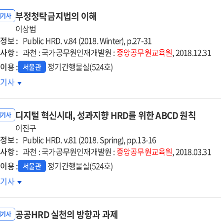
부정청탁금지법의 이해
내기사
이상범
정보 :
Public HRD. v.84 (2018. Winter), p.27-31
사항 :
과천 : 국가공무원인재개발원 :
중앙공무원교육원
, 2018.12.31
이용 :
정기간행물실(524호)
서울관
정청탁금지법의
호기사
해
디지털 혁신시대, 성과지향 HRD를 위한 ABCD 원칙
내기사
이진구
정보 :
Public HRD. v.81 (2018. Spring), pp.13-16
사항 :
과천 : 국가공무원인재개발원 :
중앙공무원교육원
, 2018.03.31
이용 :
정기간행물실(524호)
서울관
지털
호기사
시대,
과지향
공공HRD 실천의 방향과 과제
D를
내기사