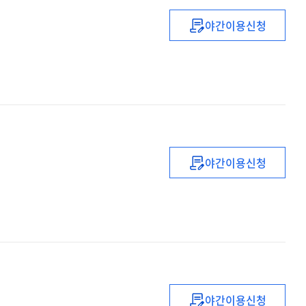
야간이용신청
공공HRD
실천의
방향과
과제
야간이용신청
개인에서부터
출발하는
조직문화의
변화
야간이용신청