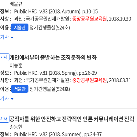
한
배을규
정보 :
CD
Public HRD. v.83 (2018. Autumn), p.10-15
사항 :
칙
과천 : 국가공무원인재개발원 :
중앙공무원교육원
, 2018.10.30
이용 :
정기간행물실(524호)
서울관
HRD
호기사
천의
향과
개인에서부터 출발하는 조직문화의 변화
제
내기사
이승훈
정보 :
Public HRD. v.81 (2018. Spring), pp.26-29
사항 :
과천 : 국가공무원인재개발원 :
중앙공무원교육원
, 2018.03.31
이용 :
정기간행물실(524호)
서울관
인에서부터
호기사
발하는
직문화의
공직자를 위한 안전하고 전략적인 언론 커뮤니케이션 전략
화
내기사
송동현
정보 :
Public HRD. v.82 (2018. Summer), pp.34-37