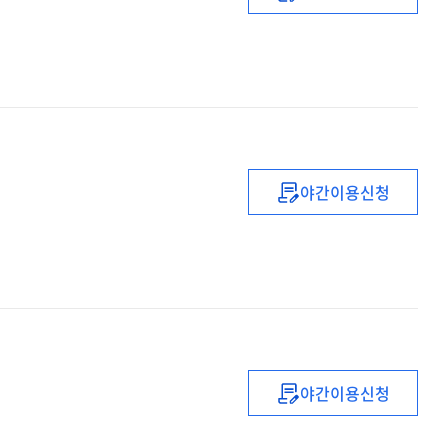
공직자를
위한
안전하고
전략적인
언론
커뮤니케이션
전략
야간이용신청
손자병법을
통해서
본
전략적
사유
야간이용신청
트럼프
시대