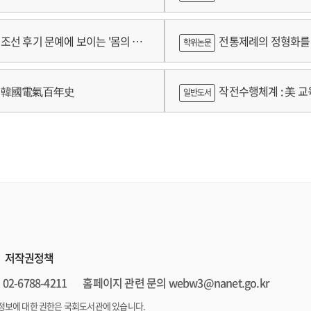
 2024년 건강보험연구원 정규연구
람
조선 후기 문예에 보이는 '몸의 욕
전통제례의 정형화를 
학위논문
 양상 연구
가제를 중심으로
韓國電氣百年史
작전수행체계 : 美 교육
일반도서
저작권정책
02-6788-4211
홈페이지 관련 문의 webw3@nanet.go.kr
정보에 대한 권한은 국회도서관에 있습니다.