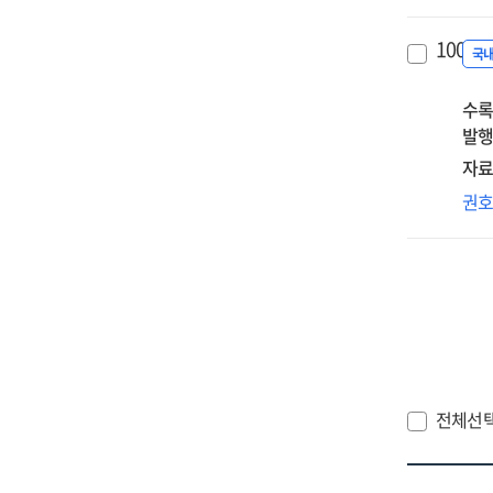
몸
말
100.
국
수록
발행
자료
공
권
미
인
(HR
전
전체선