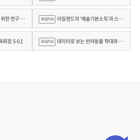
람
위한 연구 :
아일랜드의 ‘예술기본소득’과 스코
국내기사
틀랜드의 예술인 소득보장정책 논의
회장 5-0.1
데이터로 보는 반려동물 학대와 분
국내기사
쟁