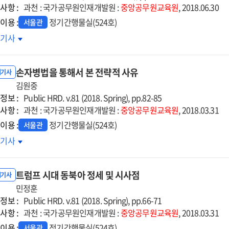
사항 :
과천 : 국가공무원인재개발원 :
중앙공무원교육원
, 2018.06.30
이용 :
정기간행물실(524호)
서울관
직자를
호기사
한
전하고
손자병법을 통해서 본 전략적 사유
략적인
내기사
론
김원중
정보 :
뮤니케이션
Public HRD. v.81 (2018. Spring), pp.82-85
사항 :
략
과천 : 국가공무원인재개발원 :
중앙공무원교육원
, 2018.03.31
이용 :
정기간행물실(524호)
서울관
자병법을
호기사
해서
트럼프 시대 동북아 정세 및 시사점
략적
내기사
유
민정훈
정보 :
Public HRD. v.81 (2018. Spring), pp.66-71
사항 :
과천 : 국가공무원인재개발원 :
중앙공무원교육원
, 2018.03.31
이용 :
정기간행물실(524호)
서울관