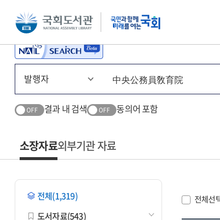
본문 바로가기
주메뉴 바로가기
결과 내 검색
동의어 포함
OFF
OFF
소장자료
외부기관 자료
전체(1,319)
전체선
도서자료(543)