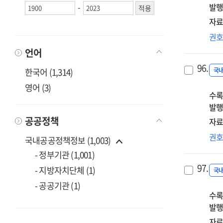
-
발행
자료
공
권
위
언어
안
96.
전
한국어 (1,314)
국
언
영어 (3)
수록
커
발행
전
공공정책
자료
손
권
국내공공정책정보 (1,003)
통
- 정부기관 (1,001)
본
97.
- 지방자치단체 (1)
전
국
사
- 공공기관 (1)
수록
발행
자료