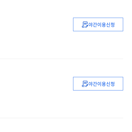
야간이용신청
부정청탁금지법
이해
야간이용신청
디지털
혁신시대,
성과지향
HRD를
위한
ABCD
원칙