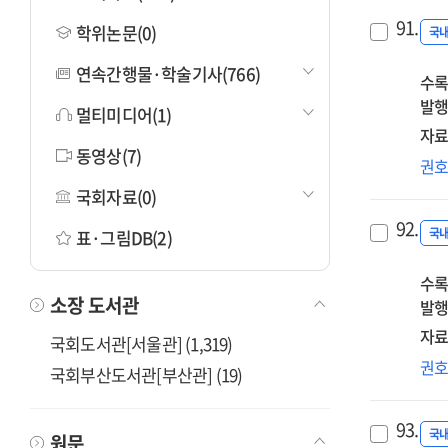
91.
학위논문(0)
국
연속간행물·학술기사(766)
수록
발행
멀티미디어(1)
자료
동영상(7)
부
권
이
국회자료(0)
92.
국
표·그림DB(2)
수록
소장 도서관
발행
자료
국회도서관[서울관] (1,319)
디
권
국회부산도서관[부산관] (19)
혁신
성
93.
HR
국
원문