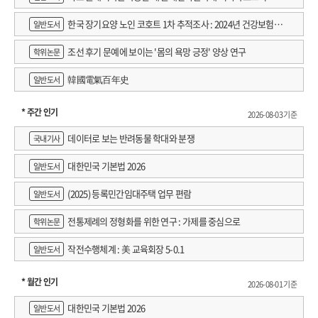
한국 장기요양 노인 코호트 1차 추적조사 : 2024년 건강보험연
일반도서
구원 정규연구보고서
조선 후기 문예에 보이는 '몸의 욕망 긍정' 양상 연구
학위논문
韓國電氣百年史
일반도서
* 주간 인기
2026-08-03 기준
데이터로 보는 반려동물 학대와 분쟁
국내기사
대한민국 기본법 2026
일반도서
(2025) 등록민간임대주택 업무 편람
일반도서
전통제례의 정형화를 위한 연구 : 가제를 중심으로
학위논문
작전수행체계 : 美 교육회장 5-0.1
일반도서
* 월간 인기
2026-08-01 기준
대한민국 기본법 2026
일반도서