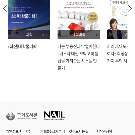
과학
사회과학
기술
(최신)대학물리학
나는 부동산과 맞벌이한다
파리에서 도시락
: 배우자 대신 꼬박꼬박 월
여자 : 최정상으로
급을 가져오는 시스템 만
가지 부의 시크릿
들기
개인정보 처리방침
이메일수집거부
찾아오시는 길
저작권정책