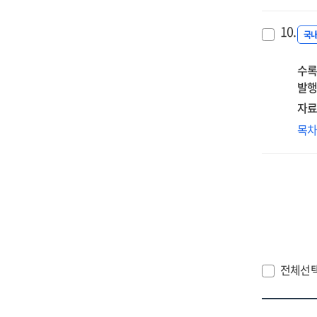
한
드
10.
국
수록
발행
자료
디
목
트
HR
대
전체선