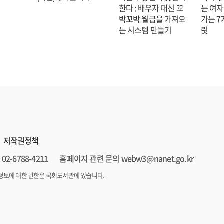
한다 : 배우자 대신 꼬
는 여자
박꼬박 월급을 가져오
가는 7
는 시스템 만들기
릿
저작권정책
02-6788-4211
홈페이지 관련 문의 webw3@nanet.go.kr
정보에 대한 권한은 국회도서관에 있습니다.