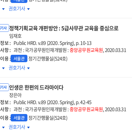
영사례
운영사례
4차
차
권호기사
업혁명시대
산업혁명시대
부의
정부의
정책기획교육 개편방안 : 5급사무관 교육을 중심으로
책방향과
정책방향과
내기사
황
임재호
현황
정보 :
Public HRD. v.89 (2020. Spring), p. 10-13
사항 :
과천 : 국가공무원인재개발원 :
중앙공무원교육원
, 2020.03.31
이용 :
정기간행물실(524호)
서울관
책기획교육
정책기획교육
차
권호기사
편방안
개편방안
:
인생은 한편의 드라마이다
급사무관
5급사무관
내기사
육을
장은아
교육을
정보 :
심으로
중심으로
Public HRD. v.89 (2020. Spring), p. 42-45
사항 :
과천 : 국가공무원인재개발원 :
중앙공무원교육원
, 2020.03.31
이용 :
정기간행물실(524호)
서울관
생은
인생은
차
권호기사