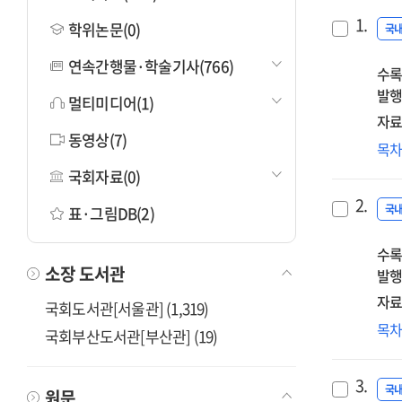
1.
학위논문(0)
국
연속간행물·학술기사(766)
수록
발행
멀티미디어(1)
자료
동영상(7)
202
목
글
국회자료(0)
콘
2.
우수
국
표·그림DB(2)
자
수록
(Sel
소장 도서관
발행
Awa
중
자료
국회도서관[서울관] (1,319)
리
보
목
국회부산도서관[부산관] (19)
교
고
이
3.
그만
국
원문