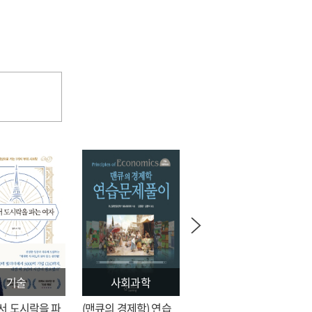
기술
사회과학
문학
서 도시락을 파
(맨큐의 경제학) 연습
전지적 독자 시점 = 싱