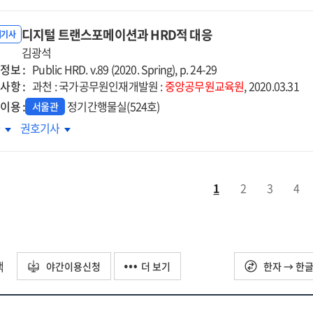
편의
한편의
라마이다
드라마이다
디지털 트랜스포메이션과 HRD적 대응
내기사
김광석
정보 :
Public HRD. v.89 (2020. Spring), p. 24-29
사항 :
과천 : 국가공무원인재개발원 :
중앙공무원교육원
, 2020.03.31
이용 :
정기간행물실(524호)
서울관
지털
디지털
차
권호기사
랜스포메이션과
트랜스포메이션과
D적
HRD적
응
대응
1
2
3
4
택
야간이용신청
더 보기
한자 → 한