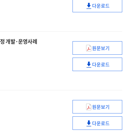
다운로드
중심
공공서비스
'적극행정'
혁신의
중심
'적극행정'
과정 개발·운영사례
원문보기
SCM(성공사례기
을
다운로드
도입한
SCM(성공사례기
산불대응
을
단계별
도입한
드론운용과정
산불대응
개발
단계별
·
드론운용과정
원문보기
운영사례
개발
4차
·
산업혁명시대
다운로드
운영사례
정부의
4차
정책방향과