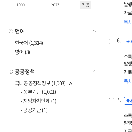
-
발행
자료
공
목
혁
언어
중
6.
'적
한국어 (1,314)
국
영어 (3)
수록
발행
공공정책
자료
SC
목
국내공공정책정보 (1,003)
을
- 정부기관 (1,001)
도
7.
- 지방자치단체 (1)
산
국
단
- 공공기관 (1)
수록
드
발행
개
·
자료