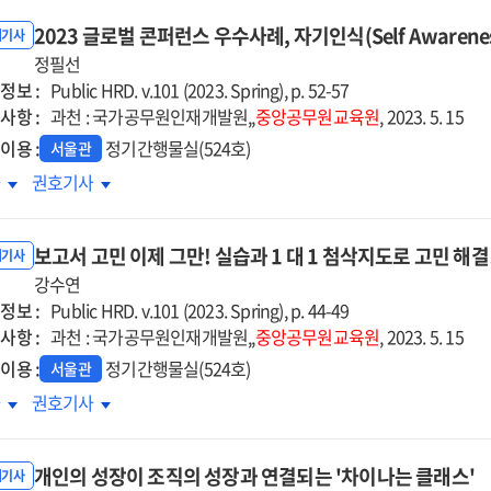
2023 글로벌 콘퍼런스 우수사례, 자기인식(Self Awaren
내기사
정필선
정보 :
Public HRD. v.101 (2023. Spring), p. 52-57
사항 :
과천 : 국가공무원인재개발원,,
중앙공무원교육원
, 2023. 5. 15
이용 :
정기간행물실(524호)
서울관
3
2023
차
권호기사
로벌
글로벌
퍼런스
콘퍼런스
보고서 고민 이제 그만! 실습과 1 대 1 첨삭지도로 고민 해결
사례,
우수사례,
내기사
기인식
강수연
자기인식
정보 :
f
(Self
Public HRD. v.101 (2023. Spring), p. 44-49
사항 :
reness)
Awareness)
과천 : 국가공무원인재개발원,,
중앙공무원교육원
, 2023. 5. 15
심의
중심의
이용 :
정기간행물실(524호)
서울관
더십
리더십
고서
보고서
차
권호기사
육
교육
민
고민
제
이제
개인의 성장이 조직의 성장과 연결되는 '차이나는 클래스'
!
그만!
내기사