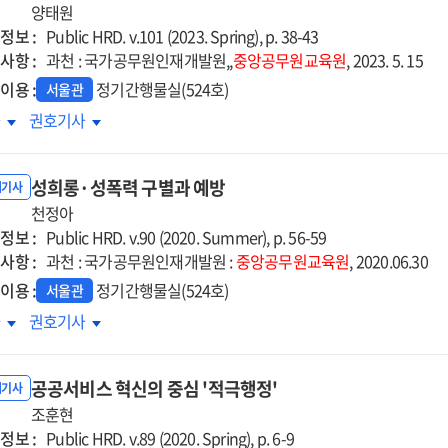
습과
양태원
실습과
정보 :
1
Public HRD. v.101 (2023. Spring), p. 38-43
사항 :
대
과천 : 국가공무원인재개발원,,
중앙공무원교육원
, 2023. 5. 15
1
이용 :
정기간행물실(524호)
서울관
삭지도로
첨삭지도로
인의
개인의
차
권호기사
민
고민
장이
성장이
!
해결!
직의
조직의
성희롱·성폭력 구별과 예방
장과
성장과
내기사
결되는
천정아
연결되는
정보 :
이나는
'차이나는
Public HRD. v.90 (2020. Summer), p. 56-59
사항 :
스'
클래스'
과천 : 국가공무원인재개발원 :
중앙공무원교육원
, 2020.06.30
이용 :
정기간행물실(524호)
서울관
희롱
성희롱
차
권호기사
·
폭력
성폭력
공공서비스 혁신의 중심 '적극행정'
별과
구별과
내기사
방
조훈현
예방
정보 :
Public HRD. v.89 (2020. Spring), p. 6-9