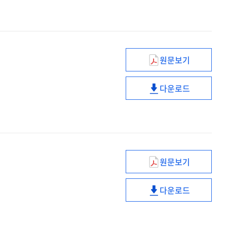
산업혁명시대
현황
정부의
정책방향과
현황
원문보기
정책기획교육
개편방안
다운로드
:
정책기획교육
5급사무관
개편방안
교육을
:
중심으로
5급사무관
교육을
중심으로
원문보기
인생은
한편의
다운로드
드라마이다
인생은
한편의
드라마이다