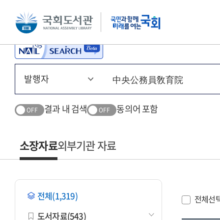
본문 바로가기
주메뉴 바로가기
결과 내 검색
동의어 포함
OFF
OFF
소장자료
외부기관 자료
전체(1,319)
전체선
도서자료(543)