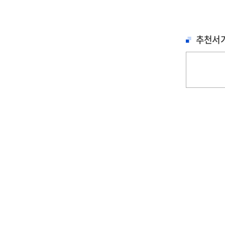
추천서
철학, 심리학
문학
문학
세이노의 가르침 : 피
홍학의 자리 : 정해연
불편한 편의점 