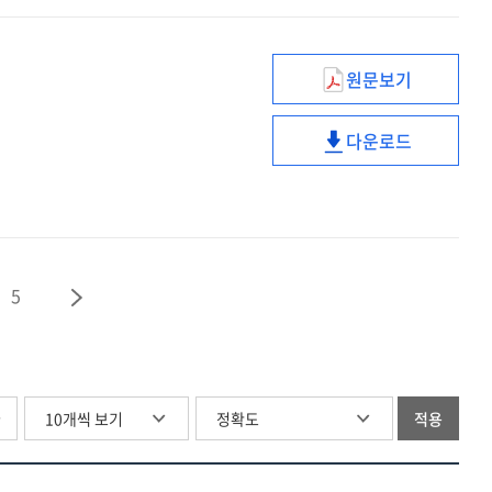
원문보기
디지털
트랜스포메이션
다운로드
HRD적
디지털
대응
트랜스포메이션
HRD적
대응
5
글
적용