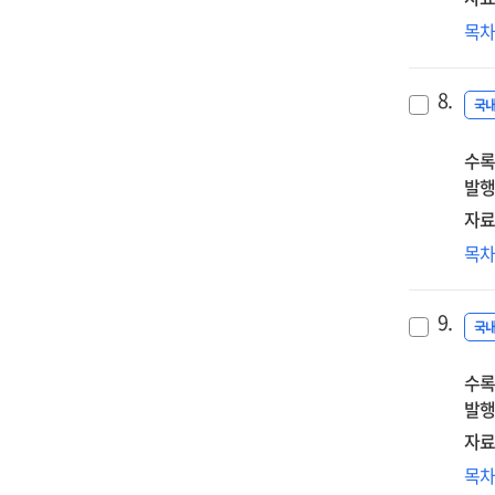
운
4차
목
산
정
8.
정
국
현
수록
발행
자료
정
목
개
:
9.
5
국
교
수록
중
발행
자료
인
목