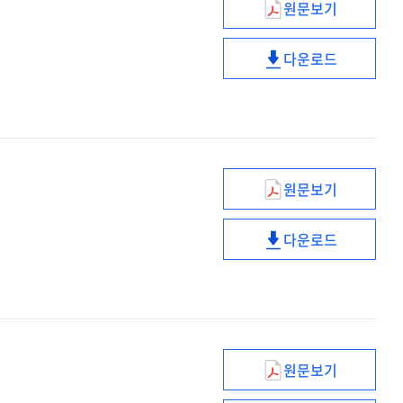
원문보기
첨삭지도로
대
개인의
고민
1
성장이
해결!
다운로드
첨삭지도로
조직의
개인의
고민
성장과
성장이
해결!
연결되는
조직의
'차이나는
성장과
클래스'
연결되는
'차이나는
원문보기
클래스'
성희롱
·
다운로드
성폭력
성희롱
구별과
·
예방
성폭력
구별과
예방
원문보기
공공서비스
혁신의