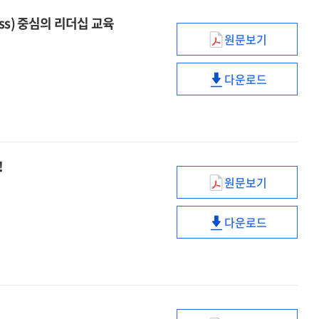
ess) 중심의 리더십 교육
원문보기
2023
글로벌
다운로드
콘퍼런스
2023
우수사례,
글로벌
자기인식
콘퍼런스
(Self
우수사례,
Awareness)
자기인식
!
중심의
(Self
원문보기
리더십
Awareness)
보고서
교육
중심의
고민
다운로드
리더십
이제
보고서
교육
그만!
고민
실습과
이제
1
그만!
대
실습과
1
1