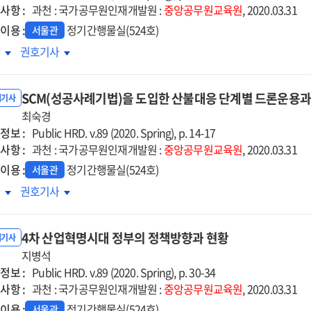
사항 :
과천 : 국가공무원인재개발원 :
중앙공무원교육원
, 2020.03.31
이용 :
정기간행물실(524호)
서울관
공서비스
공공서비스
차
권호기사
신의
혁신의
심
중심
SCM(성공사례기법)을 도입한 산불대응 단계별 드론운용
극행정'
'적극행정'
내기사
최숙경
정보 :
Public HRD. v.89 (2020. Spring), p. 14-17
사항 :
과천 : 국가공무원인재개발원 :
중앙공무원교육원
, 2020.03.31
이용 :
정기간행물실(524호)
서울관
M(성공사례기법)
SCM(성공사례기법)
차
권호기사
을
입한
도입한
4차 산업혁명시대 정부의 정책방향과 현황
불대응
산불대응
내기사
계별
지병석
단계별
정보 :
론운용과정
드론운용과정
Public HRD. v.89 (2020. Spring), p. 30-34
사항 :
발
개발
과천 : 국가공무원인재개발원 :
중앙공무원교육원
, 2020.03.31
·
이용 :
정기간행물실(524호)
서울관