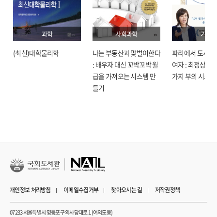
과학
사회과학
기술
(최신)대학물리학
나는 부동산과 맞벌이한다
파리에서 도시락
: 배우자 대신 꼬박꼬박 월
여자 : 최정상으로
급을 가져오는 시스템 만
가지 부의 시크릿
들기
개인정보 처리방침
이메일수집거부
찾아오시는 길
저작권정책
07233 서울특별시 영등포구 의사당대로 1 (여의도동)