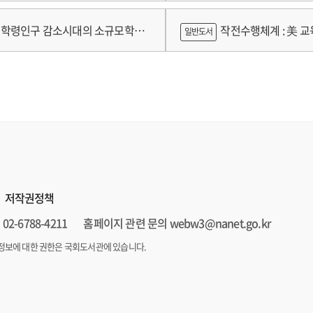
가제를 중심으로
학령인구 감소시대의 소규모학교
작전수행체계 : 美 교육
일반도서
향과 과제
저작권정책
02-6788-4211
홈페이지 관련 문의 webw3@nanet.go.kr
정보에 대한 권한은 국회도서관에 있습니다.