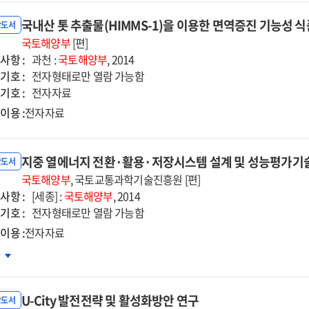
국내산 톳 추출물(HIMMS-1)을 이용한 면역증진 기능성 식
반도서
국토해양부
[편]
사항 :
과천 :
국토해양부
, 2014
기호 :
전자형태로만 열람 가능함
기호 :
전자자료
이용 :
전자자료
지중 열에너지 전환·활용·저장시스템 설계 및 성능평가기
반도서
국토해양부
, 국토교통과학기술진흥원 [편]
사항 :
[세종] :
국토해양부
, 2014
기호 :
전자형태로만 열람 가능함
이용 :
전자자료
중
차
에너지
환
U-City 발전전략 및 활성화방안 연구
반도서