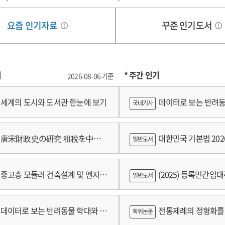
요즘 인기자료
꾸준 인기도서
기
* 주간 인기
2026-08-06 기준
세계의 도시와 도서관 한눈에 보기
데이터로 보는 반려동
국내기사
쟁
唐宋財政史の硏究 租稅を中心
대한민국 기본법 202
일반도서
중고층 모듈러 건축설계 및 엔지니
(2025) 등록민간임
일반도서
술개발 최종보고서
람
데이터로 보는 반려동물 학대와 분
전통제례의 정형화를 
학위논문