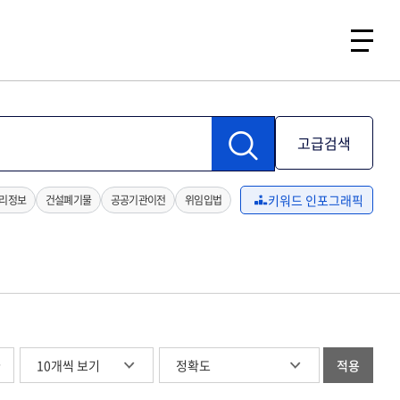
고급검색
키워드 인포그래픽
리정보
건설폐기물
공공기관이전
위임입법
글
적용