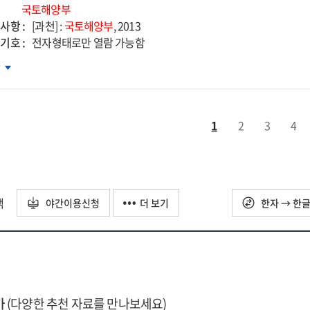
용
국토해양부
사항 :
[과천] :
국토해양부
, 2013
기호 :
장시스템
전자형태로만 열람 가능함
계
차
능평가기술
전전략
발
종보고서
1
2
3
4
성화방안
구
택
야간이용신청
더 보기
한자 → 한
가
(다양한 추천 자료를 만나보세요)