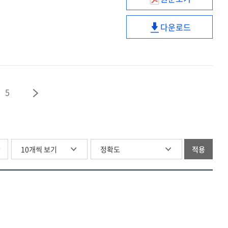
U-
및
저장시스템
City
성능평가기술
설계
다운로드
발전전략
개발
U-
및
및
최종보고서
City
성능평가기술
활성화방안
발전전략
개발
연구
및
최종보고서
활성화방안
5
연구
글
적용