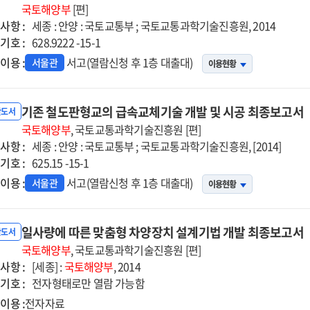
능형
국토해양부
[편]
사항 :
축물
세종 : 안양 : 국토교통부 ; 국토교통과학기술진흥원, 2014
기호 :
획을
628.9222 -15-1
한
이용 :
서고(열람신청 후 1층 대출대)
서울관
이용현황
술
측
나리오
기존 철도판형교의 급속교체기술 개발 및 시공 최종보고서
반도서
발
국토해양부
, 국토교통과학기술진흥원 [편]
사항 :
세종 : 안양 : 국토교통부 ; 국토교통과학기술진흥원, [2014]
기호 :
625.15 -15-1
이용 :
서고(열람신청 후 1층 대출대)
서울관
이용현황
일사량에 따른 맞춤형 차양장치 설계기법 개발 최종보고서
반도서
국토해양부
, 국토교통과학기술진흥원 [편]
사항 :
[세종] :
국토해양부
, 2014
기호 :
전자형태로만 열람 가능함
이용 :
전자자료