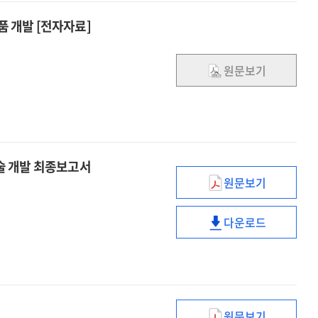
품 개발 [전자자료]
원문보기
술 개발 최종보고서
원문보기
지중
열에너지
다운로드
전환
지중
·
열에너지
활용
전환
·
·
저장시스템
활용
설계
·
원문보기