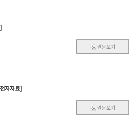
따른
설계기법
맞춤형
개발
차양장치
최종보고서
설계기법
]
개발
최종보고서
원문보기
[전자자료]
원문보기