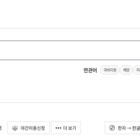
연관어
국비지원
해양
지
택
야간이용신청
더 보기
한자 → 한