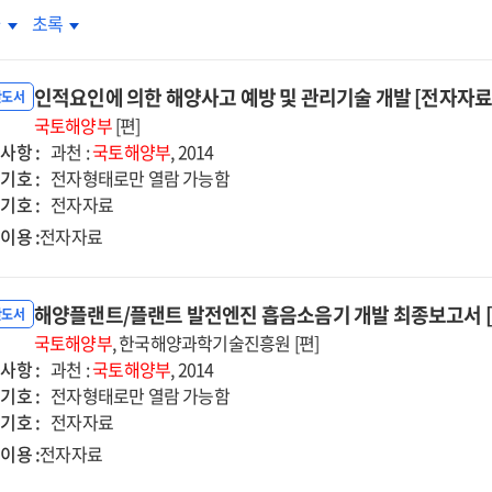
사량에
일사량에
차
초록
른
따른
춤형
맞춤형
인적요인에 의한 해양사고 예방 및 관리기술 개발 [전자자료
양장치
차양장치
반도서
계기법
국토해양부
설계기법
[편]
사항 :
발
개발
과천 :
국토해양부
, 2014
기호 :
종보고서
최종보고서
전자형태로만 열람 가능함
기호 :
전자자료
이용 :
전자자료
해양플랜트/플랜트 발전엔진 흡음소음기 개발 최종보고서 
반도서
국토해양부
, 한국해양과학기술진흥원 [편]
사항 :
과천 :
국토해양부
, 2014
기호 :
전자형태로만 열람 가능함
기호 :
전자자료
이용 :
전자자료