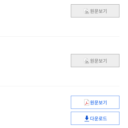
기술
계획을
예측
원문보기
위한
시나리오
기술
개발
예측
시나리오
개발
원문보기
원문보기
일사량에
따른
다운로드
맞춤형
일사량에
차양장치