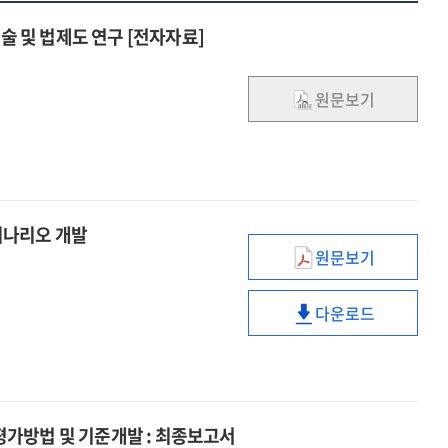
 및 법제도 연구 [전자자료]
원문보기
 시나리오 개발
원문보기
IT
환경
다운로드
변화에
IT
따른
환경
지능형
변화에
건축물
따른
계획을
지능형
가방법 및 기준개발 : 최종보고서
위한
건축물