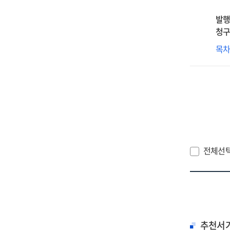
활
발행
·
청구
저
설
U-
목
및
City
성
발
개
및
최
활
연
전체선
추천서