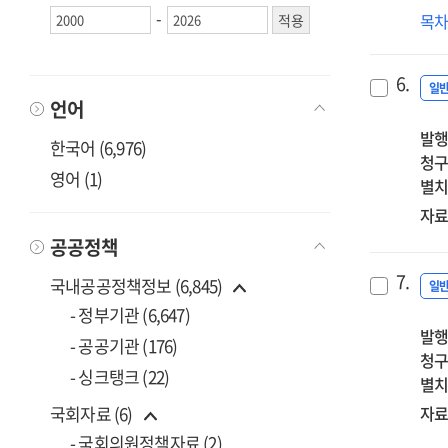
-
일
목
따
맞
6.
차
일
언어
설
발행
개
한국어 (6,976)
청구
최
영어 (1)
별치
자료
공공정책
7.
국내공공정책정보 (6,845)
일
- 정부기관 (6,647)
발행
- 공공기관 (176)
청구
- 싱크탱크 (22)
별치
자료
국회자료 (6)
- 국회의원정책자료 (2)