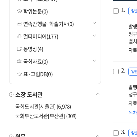
1.
학위논문(0)
일
연속간행물·학술기사(0)
발행
청구
멀티미디어(177)
별치
동영상(4)
자료
국회자료(0)
2.
일
표·그림DB(0)
발행
소장 도서관
청구
자료
국회도서관[서울관] (6,978)
IT
목
국회부산도서관[부산관] (308)
환
변
3.
따
일
원문