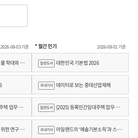
* 월간 인기
2026-08-03 기준
2026-08-01 기준
물 학대와 분
대한민국 기본법 2026
일반도서
6
데이터로 보는 중대산업재해
국내기사
대주택 업무 편
(2025) 등록민간임대주택 업무 편
일반도서
람
위한 연구 :
아일랜드의 ‘예술기본소득’과 스코
국내기사