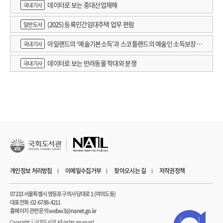
데이터로 보는 중대산업재해
국내기사
(2025) 등록민간임대주택 업무 편람
일반도서
아일랜드의 ‘예술기본소득’과 스코틀랜드의 예술인 소득보장정
국내기사
책 논의
데이터로 보는 반려동물 학대와 분쟁
국내기사
개인정보 처리방침
이메일수집거부
찾아오시는 길
저작권정책
07233 서울특별시 영등포구 의사당대로 1 (여의도동)
대표전화 : 02-6788-4211
홈페이지 관련 문의 webw3@nanet.go.kr
Copyrightⓒ 국회도서관. All rights reserved.