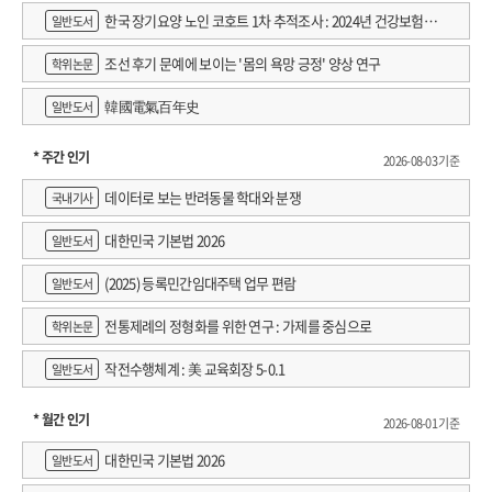
한국 장기요양 노인 코호트 1차 추적조사 : 2024년 건강보험연
일반도서
구원 정규연구보고서
조선 후기 문예에 보이는 '몸의 욕망 긍정' 양상 연구
학위논문
韓國電氣百年史
일반도서
* 주간 인기
2026-08-03 기준
데이터로 보는 반려동물 학대와 분쟁
국내기사
대한민국 기본법 2026
일반도서
(2025) 등록민간임대주택 업무 편람
일반도서
전통제례의 정형화를 위한 연구 : 가제를 중심으로
학위논문
작전수행체계 : 美 교육회장 5-0.1
일반도서
* 월간 인기
2026-08-01 기준
대한민국 기본법 2026
일반도서