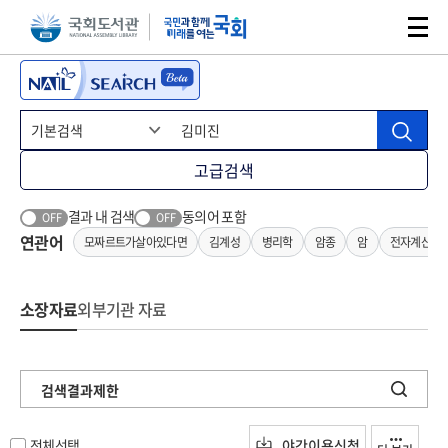
본문 바로가기
주메뉴 바로가기
고급검색
결과 내 검색
동의어 포함
OFF
OFF
연관어
모짜르트가살아있다면
김계성
병리학
암종
암
전자계산기
소장자료
외부기관 자료
검색결과제한
전체선택
야간이용신청