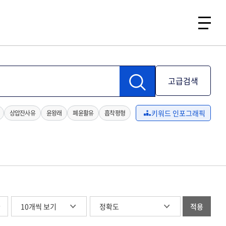
고급검색
키워드 인포그래픽
상압잔사유
윤왕래
폐윤활유
흡착평형
글
적용