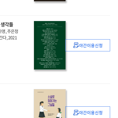
교실에서
만난
네
의 생각들
편의
정아영, 주은정
영화
간다, 2021
그
속에서
야간이용신청
영화는
발견한
무엇이
나,
될
너,
것인가?
우리
:
이야기
영화의
미래를
상상하는
62인의
생각들
야간이용신청
소설로