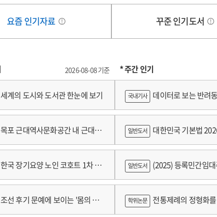
요즘 인기자료
꾸준 인기도서
기
* 주간 인기
2026-08-08 기준
세계의 도시와 도서관 한눈에 보기
데이터로 보는 반려동
국내기사
쟁
목포 근대역사문화공간 내 근대건
대한민국 기본법 202
일반도서
 기록화보고서
한국 장기요양 노인 코호트 1차 추
(2025) 등록민간임
일반도서
 2024년 건강보험연구원 정규연구
람
조선 후기 문예에 보이는 '몸의 욕
전통제례의 정형화를 
학위논문