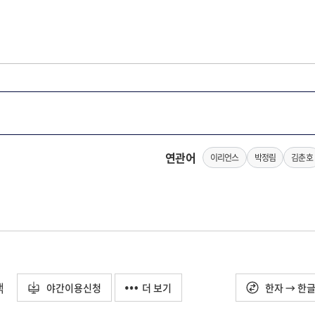
연관어
이리언스
박정림
김춘호
택
야간이용신청
더 보기
한자 → 한