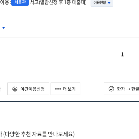
상하는
이용 :
서고(열람신청 후 1층 대출대)
서울관
이용현황
인의
각들
설로
차
아가는
날들
1
택
야간이용신청
더 보기
한자 → 한
가
(다양한 추천 자료를 만나보세요)