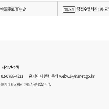
 양상 연구
가제를 중심으로
韓國電氣百年史
작전수행체계 : 美 교육
일반도서
저작권정책
02-6788-4211
홈페이지 관련 문의 webw3@nanet.go.kr
정보에 대한 권한은 국회도서관에 있습니다.