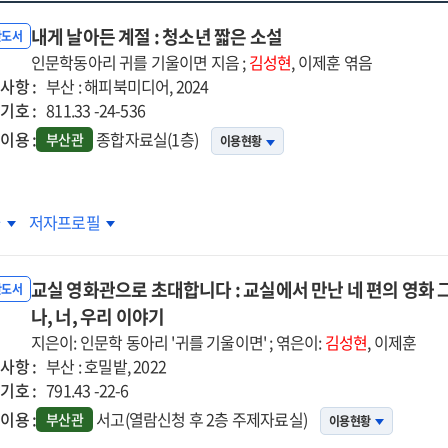
내게 날아든 계절 : 청소년 짧은 소설
반도서
인문학동아리 귀를 기울이면 지음 ;
김성현
, 이제훈 엮음
사항 :
부산 : 해피북미디어, 2024
기호 :
811.33 -24-536
이용 :
종합자료실(1층)
부산관
이용현황
게
내게
차
저자프로필
아든
날아든
절
계절
교실 영화관으로 초대합니다 : 교실에서 만난 네 편의 영화 
:
반도서
소년
나, 너, 우리 이야기
청소년
은
짧은
지은이: 인문학 동아리 '귀를 기울이면' ; 엮은이:
김성현
, 이제훈
설
소설
사항 :
부산 : 호밀밭, 2022
기호 :
791.43 -22-6
이용 :
서고(열람신청 후 2층 주제자료실)
부산관
이용현황