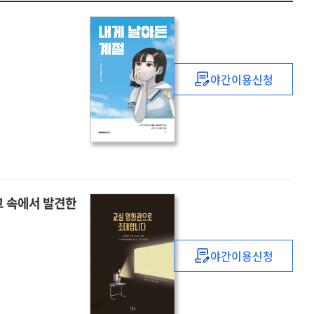
야간이용신청
내게
날아든
계절
:
청소년
짧은
소설
그 속에서 발견한
야간이용신청
교실
영화관으로
초대합니다
: