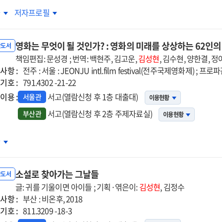
실
교실
차
저자프로필
화관으로
영화관으로
대합니다
초대합니다
영화는 무엇이 될 것인가? : 영화의 미래를 상상하는 62인
:
반도서
실에서
책임편집: 문성경 ; 번역: 백현주, 김고운,
교실에서
김성현
, 김수현, 양한결, 
사항 :
난
만난
전주 : 서울 : JEONJU intl.film festival(전주국제영화제) ; 프로파
기호 :
네
791.4302 -21-22
의
편의
이용 :
서고(열람신청 후 1층 대출대)
서울관
이용현황
화
영화
서고(열람신청 후 2층 주제자료실)
부산관
이용현황
그
에서
속에서
화는
차
견한
발견한
엇이
나,
너,
소설로 찾아가는 그날들
가?
반도서
리
우리
글: 귀를 기울이면 아이들 ; 기획·엮은이:
김성현
, 김정수
야기
이야기
사항 :
화의
부산 : 비온후, 2018
기호 :
래를
811.3209 -18-3