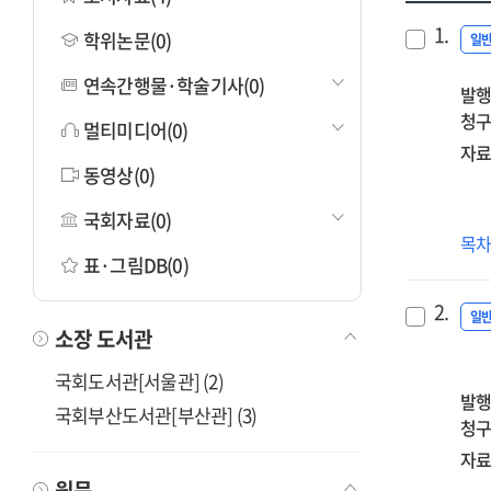
1.
학위논문(0)
일
연속간행물·학술기사(0)
발행
청구
멀티미디어(0)
자료
동영상(0)
국회자료(0)
내
목
표·그림DB(0)
날
계
2.
:
일
소장 도서관
청
짧
국회도서관[서울관] (2)
소
발행
국회부산도서관[부산관] (3)
청구
자료
원문