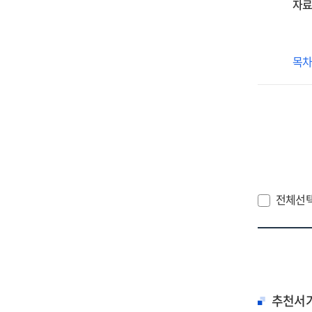
상
자료
62
생
소
목
찾
그
전체선
추천서