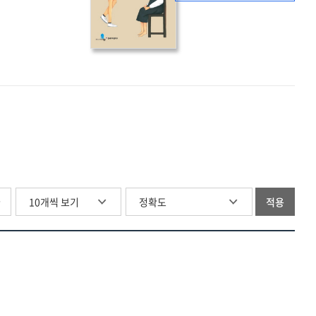
찾아가는
그날들
글
적용