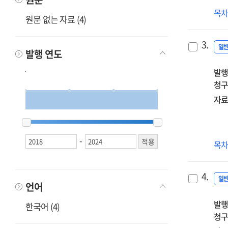
교
목
원문 없는 자료 (4)
영
초
3.
:
일
발행 연도
교
발행
만
청구
네
편
자료
영
2018
2018
2021
2021
2022
2022
2024
2024
그
속
-
영
목
발
무
나,
될
너,
4.
것인
일
우
언어
:
이
발행
영
한국어 (4)
청구
미