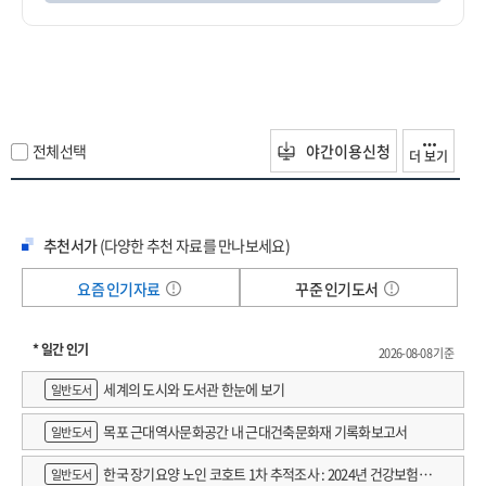
전체선택
야간이용신청
더 보기
추천서가
(다양한 추천 자료를 만나보세요)
요즘 인기자료
꾸준 인기도서
* 일간 인기
2026-08-08 기준
세계의 도시와 도서관 한눈에 보기
일반도서
목포 근대역사문화공간 내 근대건축문화재 기록화보고서
일반도서
한국 장기요양 노인 코호트 1차 추적조사 : 2024년 건강보험연
일반도서