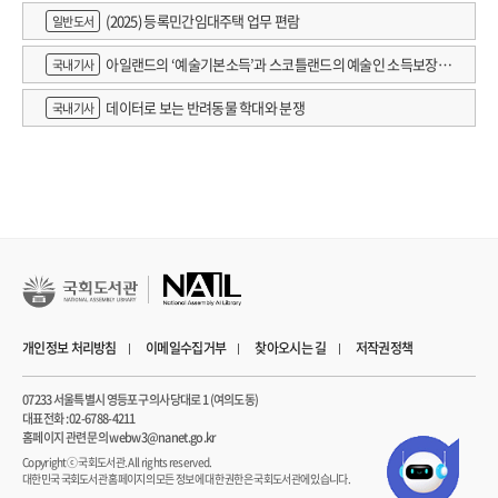
(2025) 등록민간임대주택 업무 편람
일반도서
아일랜드의 ‘예술기본소득’과 스코틀랜드의 예술인 소득보장정
국내기사
책 논의
데이터로 보는 반려동물 학대와 분쟁
국내기사
개인정보 처리방침
이메일수집거부
찾아오시는 길
저작권정책
07233 서울특별시 영등포구 의사당대로 1 (여의도동)
대표전화 : 02-6788-4211
홈페이지 관련 문의 webw3@nanet.go.kr
Copyrightⓒ 국회도서관. All rights reserved.
대한민국 국회도서관 홈페이지의 모든 정보에 대한 권한은 국회도서관에 있습니다.