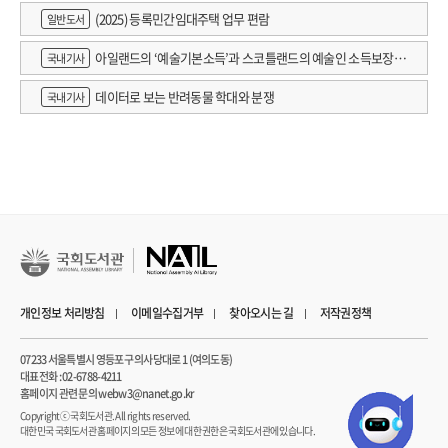
(2025) 등록민간임대주택 업무 편람
일반도서
아일랜드의 ‘예술기본소득’과 스코틀랜드의 예술인 소득보장정
국내기사
책 논의
데이터로 보는 반려동물 학대와 분쟁
국내기사
개인정보 처리방침
이메일수집거부
찾아오시는 길
저작권정책
07233 서울특별시 영등포구 의사당대로 1 (여의도동)
대표전화 : 02-6788-4211
홈페이지 관련 문의 webw3@nanet.go.kr
Copyrightⓒ 국회도서관. All rights reserved.
대한민국 국회도서관 홈페이지의 모든 정보에 대한 권한은 국회도서관에 있습니다.