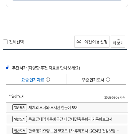
전체선택
야간이용신청
더 보기
추천서가
(다양한 추천 자료를 만나보세요)
요즘 인기자료
꾸준 인기도서
* 일간 인기
2026-08-08 기준
세계의 도시와 도서관 한눈에 보기
일반도서
목포 근대역사문화공간 내 근대건축문화재 기록화보고서
일반도서
한국 장기요양 노인 코호트 1차 추적조사 : 2024년 건강보험연
일반도서