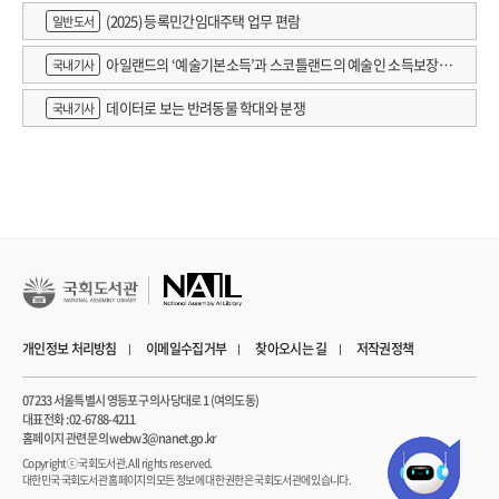
(2025) 등록민간임대주택 업무 편람
일반도서
아일랜드의 ‘예술기본소득’과 스코틀랜드의 예술인 소득보장정
국내기사
책 논의
데이터로 보는 반려동물 학대와 분쟁
국내기사
개인정보 처리방침
이메일수집거부
찾아오시는 길
저작권정책
07233 서울특별시 영등포구 의사당대로 1 (여의도동)
대표전화 : 02-6788-4211
홈페이지 관련 문의 webw3@nanet.go.kr
Copyrightⓒ 국회도서관. All rights reserved.
대한민국 국회도서관 홈페이지의 모든 정보에 대한 권한은 국회도서관에 있습니다.