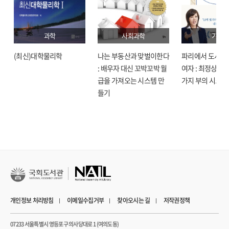
과학
사회과학
기술
(최신)대학물리학
나는 부동산과 맞벌이한다
파리에서 도시락
: 배우자 대신 꼬박꼬박 월
여자 : 최정상으로
급을 가져오는 시스템 만
가지 부의 시크릿
들기
개인정보 처리방침
이메일수집거부
찾아오시는 길
저작권정책
07233 서울특별시 영등포구 의사당대로 1 (여의도동)