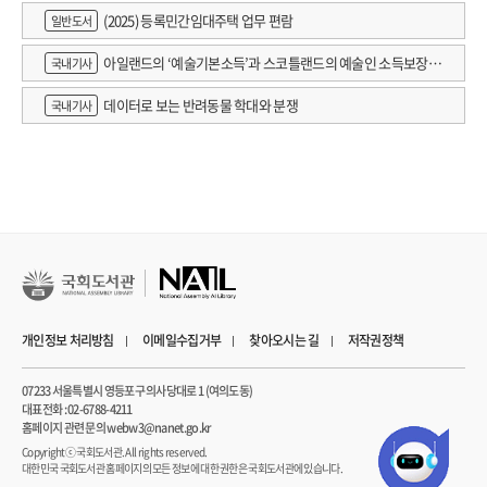
(2025) 등록민간임대주택 업무 편람
일반도서
아일랜드의 ‘예술기본소득’과 스코틀랜드의 예술인 소득보장정
국내기사
책 논의
데이터로 보는 반려동물 학대와 분쟁
국내기사
개인정보 처리방침
이메일수집거부
찾아오시는 길
저작권정책
07233 서울특별시 영등포구 의사당대로 1 (여의도동)
대표전화 : 02-6788-4211
홈페이지 관련 문의 webw3@nanet.go.kr
Copyrightⓒ 국회도서관. All rights reserved.
대한민국 국회도서관 홈페이지의 모든 정보에 대한 권한은 국회도서관에 있습니다.