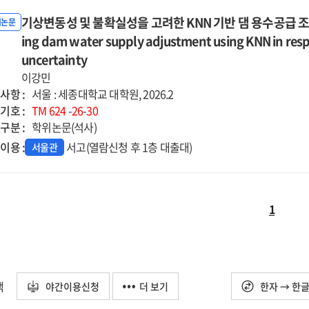
기상변동성 및 불확실성을 고려한 KNN 기반 댐 용수공급 조정
위논문
ing dam water supply adjustment using KNN in respo
uncertainty
이강민
사항 :
서울 : 세종대학교 대학원, 2026.2
기호 :
TM
624
-
26
-
30
구분 :
학위논문(석사)
이용 :
서고(열람신청 후 1층 대출대)
서울관
1
택
야간이용신청
더 보기
한자 → 한