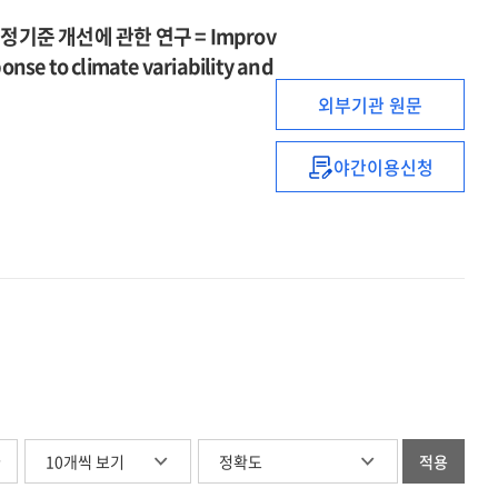
기준 개선에 관한 연구 = Improv
nse to climate variability and
외부기관 원문
야간이용신청
기상변동성
및
불확실성을
고려한
KNN
기반
댐
용수공급
조정기준
개선에
관한
글
적용
연구