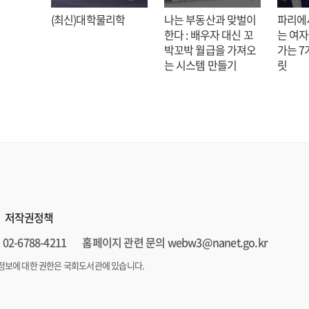
 정해연
(최신)대학물리학
나는 부동산과 맞벌이
파리에
한다 : 배우자 대신 꼬
는 여자
박꼬박 월급을 가져오
가는 7
는 시스템 만들기
릿
저작권정책
02-6788-4211
홈페이지 관련 문의 webw3@nanet.go.kr
정보에 대한 권한은 국회도서관에 있습니다.