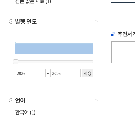
원문 없는 자료 (1)
발행 연도
추천서
2026
2026
2026
2026
-
언어
한국어 (1)
철학, 심리학
문학
문학