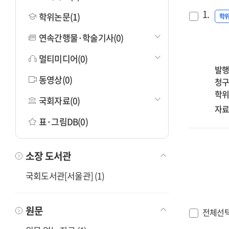
1.
학위논문(1)
학
연속간행물·학술기사(0)
멀티미디어(0)
발행
동영상(0)
청구
학위
국회자료(0)
자료
표·그림DB(0)
소장 도서관
국회도서관[서울관] (1)
원문
전체선