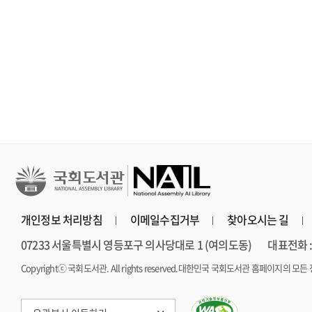
세이노의 가르침 : 피
불편한 편의점 : 김호
홍학의 자리 :
보다 진하게 살아라
연 장편소설
장편소설
개인정보 처리방침
이메일수집거부
찾아오시는 길
07233 서울특별시 영등포구 의사당대로 1 (여의도동)
대표전화 : 
Copyrightⓒ 국회도서관. All rights reserved.
대한민국 국회도서관 홈페이지의 모든 