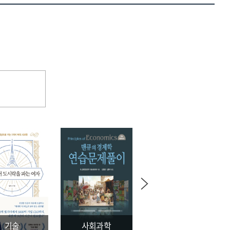
=
Improving
dam
water
supply
adjustment
using
KNN
in
response
to
climate
variability
and
uncertainty
기술
사회과학
문학