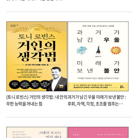
김수민 에세이
(토니 로빈스) 거인의 생각법 : 내 안의
과거가 남긴 우울 미래가 보낸 불안 :
무한 능력을 꺼내는 힘
후회, 자책, 걱정, 초조를 멈추는
심리학