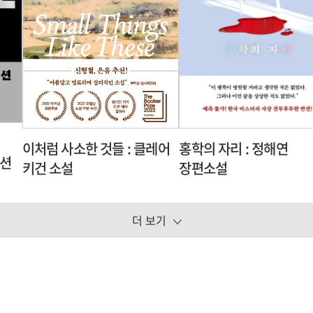
이처럼 사소한 것들 : 클레어
홍학의 자리 : 정해연
디션
키건 소설
장편소설
더 보기