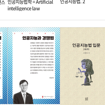
인공지능법. 2
인공지능법학 = Artificial
넌스
intelligence law