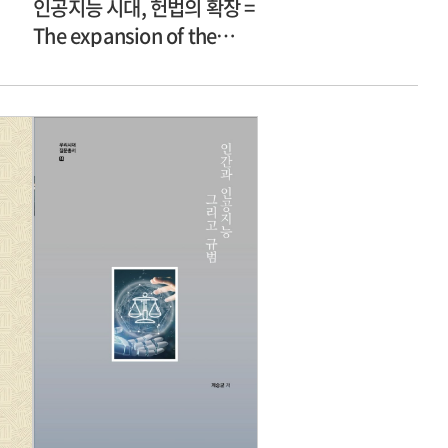
인공지능 시대, 헌법의 확장 =
The expansion of the
constitution law in the
age of artificial
intelligence