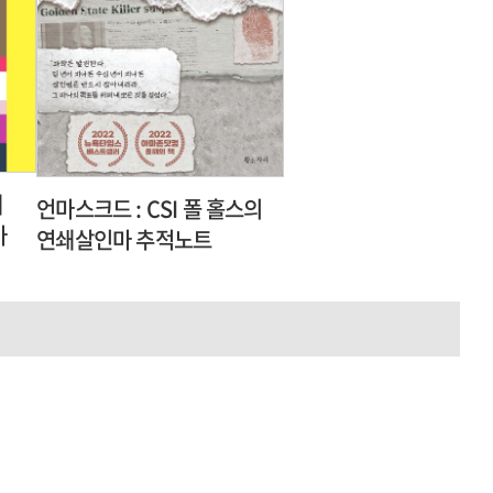
왜
언마스크드 : CSI 폴 홀스의
가
연쇄살인마 추적노트