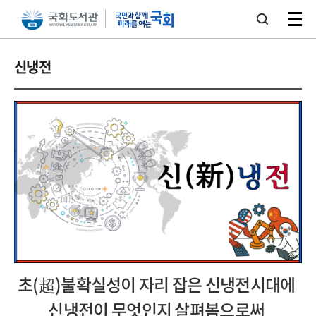
본문 바로가기
주메뉴 바로가기
신냉전
초(超)불확실성이 자리 잡은 신냉전시대에
신냉전이 무엇인지 살펴봄으로써