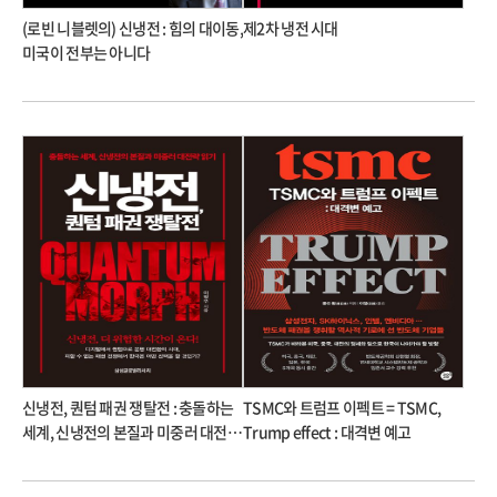
(로빈 니블렛의) 신냉전 : 힘의 대이동,
제2차 냉전 시대
미국이 전부는 아니다
신냉전, 퀀텀 패권 쟁탈전 : 충돌하는
TSMC와 트럼프 이펙트 = TSMC,
세계, 신냉전의 본질과 미중러 대전략
Trump effect : 대격변 예고
읽기