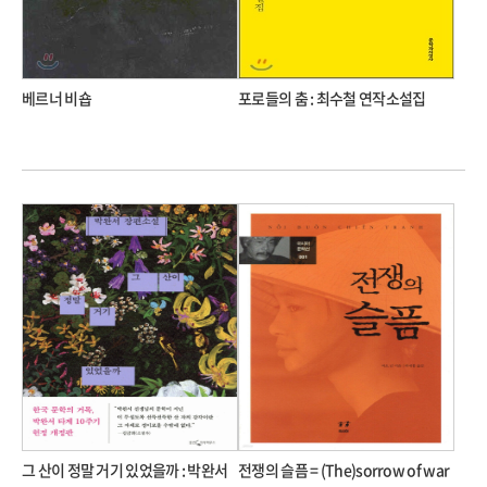
베르너 비숍
포로들의 춤 : 최수철 연작소설집
그 산이 정말 거기 있었을까 : 박완서
전쟁의 슬픔 = (The)sorrow of war