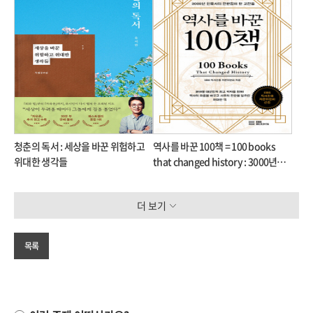
청춘의 독서 : 세상을 바꾼 위험하고
역사를 바꾼 100책 = 100 books
위대한 생각들
that changed history : 3000년
인류사의 전환점이 된 고전들
더 보기
목록