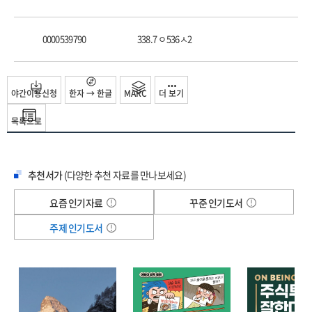
0000539790
338.7 ㅇ536ㅅ2
야간이용신청
한자 → 한글
MARC
더 보기
목록으로
추천서가
(다양한 추천 자료를 만나보세요)
요즘 인기자료
꾸준 인기도서
주제 인기도서