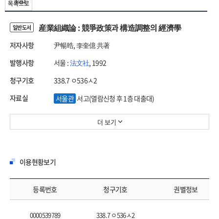
목록으로
産業組織論 : 競爭政策과 構造調整의 經濟學
일반도서
저자사항
尹暢晧, 李奎億 共著
발행사항
서울 :
法文社
, 1992
청구기호
338.7 ㅇ536ㅅ2
자료실
서울관
서고(열람신청 후 1층 대출대)
더 보기
이용현황보기
등록번호
청구기호
권별정보
0000539789
338.7 ㅇ536ㅅ2