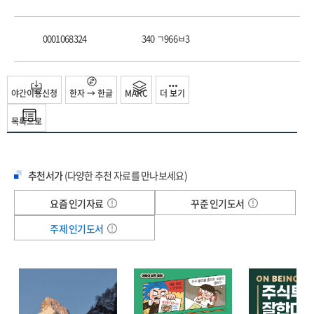
0001068324
340 ㄱ966ㅂ3
야간이용신청
한자 → 한글
MARC
더 보기
목록으로
추천서가
(다양한 추천 자료를 만나보세요)
요즘 인기자료
꾸준 인기도서
주제 인기도서