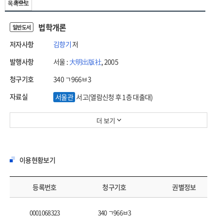
목록으로
법학개론
일반도서
저자사항
김향기
저
발행사항
서울 :
大明出版社
, 2005
청구기호
340 ㄱ966ㅂ3
자료실
서울관
서고(열람신청 후 1층 대출대)
더 보기
이용현황보기
등록번호
청구기호
권별정보
0001068323
340 ㄱ966ㅂ3