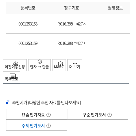
1. 전 세계 종교 의식 및 관습(The religious ceremonies and customs of the
등록번호
청구기호
권별정보
several nations of the known world) / PICART, Bernard 19
2. 상업과 항해에 매우 유용한 기록을 담은 북부로의 여행(하멜보고서)(Recueil de
0001253158
R 016.398 ㄱ427ㅅ
voyages au nord: contenant divers memoires tres utiles au commerce & a la
navigation)(이미지참조) / HAMEL, Hendrick 21
3. 금단의 땅: 한국으로의 항해(A forbidden land: voyages to the Corea(Ein
0001253159
R 016.398 ㄱ427ㅅ
verschlossenes land. Reise nach Corea)) / OPPERT, Ernest 24
4. 한국, 안과 밖(Corea, without and within) / GRIFFIS, William Elliot 27
5. 조선-고요한 아침의 나라(Choson, the land of the morning calm) / LOWELL,
야간이용신청
한자 → 한글
MARC
더 보기
Percival 29
목록으로
6. 한국의 땅과 사람들(Land und Leute in Korea; Vortrag gehalten am 3,
October 1885 vor der Gesellschaft fur Erdkunde zu Berlin)(이미지참조) /
GOTTSCHE, C. 34
7. 한국에서의 삶(Life in Korea) / CARLES, William Richard 35
추천서가
(다양한 추천 자료를 만나보세요)
8. 리델 주교: 조선교회 교구장 필리포폴리스 주교(Mgr Ridel: eveque de
요즘 인기자료
꾸준 인기도서
Philippopolis vicaire apostolique de coree: d'apres sa correspondance) /
Mgr RIDEL, Abbe Arthur Piacentini(이미지참조) 37
주제 인기도서
9. 한국의 역사: 고대와 현대 관습, 언어, 지리를 포함하여(History of Corea: