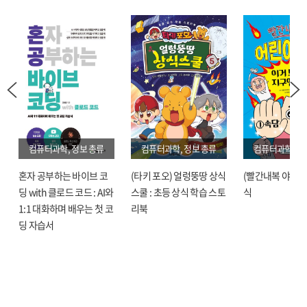
Ancient and modern with description of manners and customs, language
and geology) / ROSS, John 42
10. 사과지남(辭課指南)-조선어 문법(Korean grammatical forms) / GALE,
James S. 44
11. 기이한 한국(Quaint Korea) / MILN, Louise Jordan 47
12. 한국 또는 조선: 고요한 아침의 나라(Corea or Cho-sen. The land of the
morning calm) / SAVAGE-LANDOR, Henry 48
13. 한국(Korea) / POGIO, M. A. ; St. Ritter von Ursyn-Pruszynski(독일어
번역자) 53
컴퓨터과학, 정보 총류
컴퓨터과학, 정보 총류
컴퓨터과학, 정
14. 한국(Korea: eine Sommerreise nach dem Lande der Morgenruhe) /
HESSE-WARTEGG, Ernst von 56
혼자 공부하는 바이브 코
(타키 포오) 얼렁뚱땅 상식
(빨간내복 야코) 
15. 한국의 놀이: 유사한 중국과 일본의 놀이와 비교하여(Korean games with
딩 with 클로드 코드 : AI와
스쿨 : 초등 상식 학습 스토
식
notes on the corresponding games of China and Japan) / CULIN, Stewart 58
1:1 대화하며 배우는 첫 코
리북
16. 동 아시아 국가들(Im Osten Asiens. Berlin: Allgemeiner verein fur deutsche
딩 자습서
litteratur)(이미지참조) / EHLERS, Otto E. 62
17. 동아시아의 문제들: 중국, 일본, 한국(Ostasiatische Fragen: China, Japan,
Korea) / BRANDT, Max August Scipio von 64
18. 한국과 그 이웃나라들(Korea & her neighbours. A narrative of travel, with
an account of the recent vicissitudes and present position of the country) /