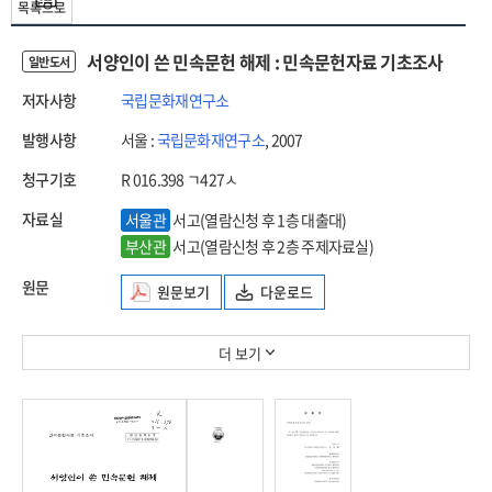
목록으로
서양인이 쓴 민속문헌 해제 : 민속문헌자료 기초조사
일반도서
저자사항
국립문화재연구소
발행사항
서울 :
국립문화재연구소
, 2007
청구기호
R 016.398 ㄱ427ㅅ
자료실
서울관
서고(열람신청 후 1층 대출대)
부산관
서고(열람신청 후 2층 주제자료실)
원문
원문보기
다운로드
더 보기