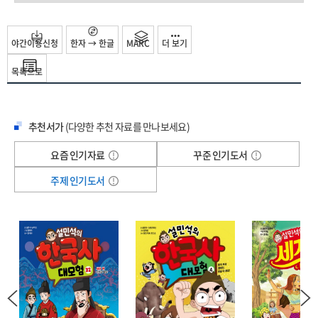
왜색도시(Fusan is a wholly Japanese town)”로 출발하여 일제강점기를
거치면서 서울 다음으로 제일 많은 일본인이 거주하는 한반도의 대표적인 식민지
해항도시로 성장하였다. 이런 특성들 때문에 부산은 일제강점기를 이해할 수 있는
야간이용신청
한자 → 한글
MARC
더 보기
하나의 축소판과 같은 도시적 성격을 갖게 되었다.
목록으로
이 책은 식민지 해항도시 부산의 공간적 특성과 재부(在釜)일본인의 활동에 초점을
맞추어 전체 3부로 구성하였다. 수록된 글의 대략적인 내용을 소개하면 다음과
같다.
추천서가
(다양한 추천 자료를 만나보세요)
제1부 ‘재부(在釜)일본인의 형성과 사회활동’은 개항 이후 부산으로 이주해 온
일본인들과 그들의 자치기구였던 거류민회와 거류민단의 형성과 변화과정을
요즘 인기자료
꾸준 인기도서
살펴보고 재부일본인 사회단체 중에서 일반인들과 가장 많이 관계를 맺고 있었던
청년단체의 활동에 대해서 조망해 보았다.
주제 인기도서
제2부 ‘일본인의 도시개발과 지역 공론(公論)의 동향’은 식민지 해항도시 부산이
어떻게 근대도시로서 변화해 나갔는지 공간, 인구, 산업의 세 가지 측면에서 그
변화의 과정을 구체적으로 살펴보고 근대도시 생활에서 중요한 상수도사업의
진행과정과 수도사용의 실태를 분석하였다. 그리고 도시개발과 관련해서 대표적
공공재로 인식되었던 전기의 부영화(府營化)운동을 통해 식민지 공중(公衆)과 공론
(公論)의 문제를 정리하였다.
제3부 ‘일본인의 생활과 도시문화의 변용’은 재부일본인들이 부산에서 조성한
다양한 형태의 문화공간과 문화 양태 중 신사(神社)와 공원, 온천과 해수욕장 등의