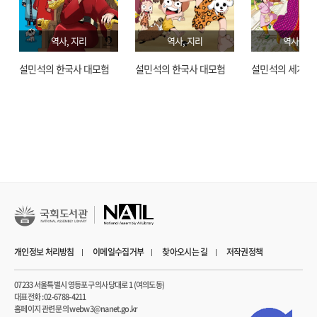
모습을 통해 재부일본인과 한국인들 사이의 문화변용(acculturation)이라는
측면에서 식민지 해항도시 부산의 도시문화에 대해 구체적 양상을 밝혀 보고자
역사, 지리
역사, 지리
역사, 지
하였다. (책머리에 中)
설민석의 한국사 대모험
설민석의 한국사 대모험
설민석의 세계사
개인정보 처리방침
이메일수집거부
찾아오시는 길
저작권정책
07233 서울특별시 영등포구 의사당대로 1 (여의도동)
대표전화 : 02-6788-4211
홈페이지 관련 문의 webw3@nanet.go.kr