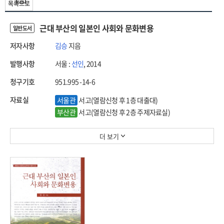
목록으로
근대 부산의 일본인 사회와 문화변용
일반도서
저자사항
김승
지음
발행사항
서울 :
선인
, 2014
청구기호
951.995 -14-6
자료실
서울관
서고(열람신청 후 1층 대출대)
부산관
서고(열람신청 후 2층 주제자료실)
더 보기