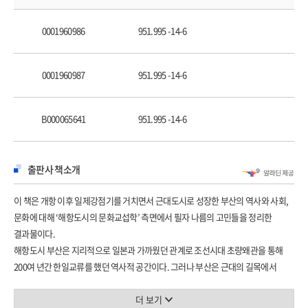
5장 일본인의 상수도시설 확장공사와 수도사용 현황
6장 전기부영운동을 둘러싼 '공중(公衆)과 공론(公論)'의 동향
0001960986
951.995 -14-6
Ⅲ 일본인의 생활과 도시문화의 변용
7장 용두산신사와 용미산신사의 조성과 사회적 기능
0001960987
951.995 -14-6
8장 일본인의 온천개발과 동래·해운대 관광지의 탄생
9장 송도해수욕장의 개발과 해항도시의 여가문화
B000065641
951.995 -14-6
보론
출전
출판사 책소개
참고문헌
찾아보기
이 책은 개항 이후 일제강점기를 거치면서 근대도시로 성장한 부산의 역사와 사회,
문화에 대해 ‘해항도시의 문화교섭학’ 측면에서 필자 나름의 고민들을 정리한
결과물이다.
해항도시 부산은 지리적으로 일본과 가까웠던 관계로 조선시대 초량왜관을 통해
200여 년간 한일교류를 했던 역사적 공간이다. 그러나 부산은 근대의 길목에서
일본에 의해 한국 최초의 개항장이 되면서 다른 어느 지역보다 먼저 식민성과
근대성이 착종된 공간으로 변화하게 된다. 그 결과 알렌이 말했듯이 “부산은 완전히
더 보기