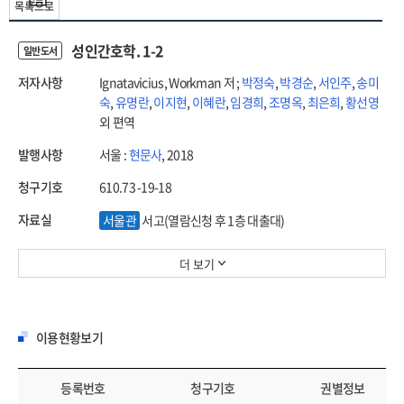
목록으로
성인간호학. 1-2
일반도서
저자사항
Ignatavicius, Workman 저 ;
박정숙
,
박경순
,
서인주
,
송미
숙
,
유명란
,
이지현
,
이혜란
,
임경희
,
조명옥
,
최은희
,
황선영
외 편역
발행사항
서울 :
현문사
, 2018
청구기호
610.73 -19-18
자료실
서울관
서고(열람신청 후 1층 대출대)
더 보기
이용현황보기
등록번호
청구기호
권별정보