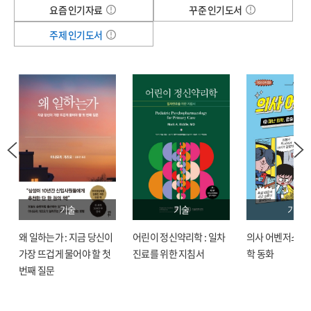
요즘 인기자료
꾸준 인기도서
주제 인기도서
기술
기술
기술
임
왜 일하는가 : 지금 당신이
어린이 정신약리학 : 일차
의사 어벤저스 : 
가장 뜨겁게 물어야 할 첫
진료를 위한 지침서
학 동화
번째 질문