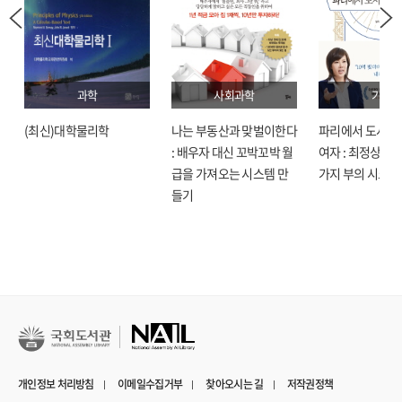
………………………………………………………………………… 113
VI. 지역문화자원개발의 유형 _ 117
1. 슬로시티(slow city)
……………………………………………………………………………… 119
과학
사회과학
기술
2. 에코뮤지엄(ecomuseum)
(최신)대학물리학
나는 부동산과 맞벌이한다
파리에서 도시락
…………………………………………………………… 121
: 배우자 대신 꼬박꼬박 월
여자 : 최정상으로
3. 문학관광
급을 가져오는 시스템 만
가지 부의 시크릿
…………………………………………………………………………………………
들기
125
4. 다크 투어리즘(dark tourism)
………………………………………………………………… 129
5. LQC(좀 더 가볍게 빠르게 값싸게)
…………………………………………………… 131
6. 로컬푸드(local food)
………………………………………………………………………………… 135
7. 송 에 뤼미에르(son et lumiere)
……………………………………………………………………… 139
개인정보 처리방침
이메일수집거부
찾아오시는 길
저작권정책
8. 지역과 문화정책