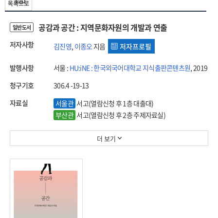
목록으로
공감과 공간 : 지역문화자원의 개발과 연출
일반도서
저자사항
김진영
,
이종오
지음
저자프로필
발행사항
서울 :
HU:iNE : 한국외국어대학교 지식출판콘텐츠원
, 2019
청구기호
306.4 -19-13
자료실
서울관
서고(열람신청 후 1층 대출대)
부산관
서고(열람신청 후 2층 주제자료실)
더 보기