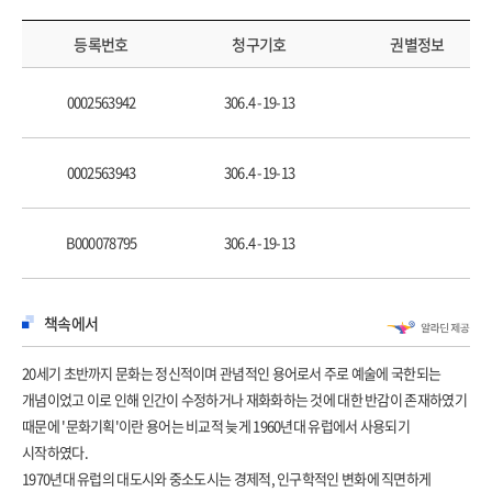
5. 문화재, 문화유산, 문화콘텐츠, 문화산업 …………………………………… 39
등록번호
청구기호
권별정보
II. 문화지리와 환경 _ 47
1. 문화지리
0002563942
306.4 -19-13
………………………………………………………………………………… 49
2. 문화와 생태환경 ………………………………………………… 53
3. 아시아의 문화지리: 풍수
0002563943
306.4 -19-13
……………………………………………………………………… 55
B000078795
306.4 -19-13
III. 도시화 _ 57
1. 도시화의 유형
……………………………………………………………………………… 61
책속에서
2. 다양한 도시 형태
…………………………………………………………………………… 65
20세기 초반까지 문화는 정신적이며 관념적인 용어로서 주로 예술에 국한되는
3. 도시경관
개념이었고 이로 인해 인간이 수정하거나 재화화하는 것에 대한 반감이 존재하였기
…………………………………………………………………………………………
때문에 '문화기획'이란 용어는 비교적 늦게 1960년대 유럽에서 사용되기
81
시작하였다.
1970년대 유럽의 대도시와 중소도시는 경제적, 인구학적인 변화에 직면하게
IV. 도시재생 _ 85