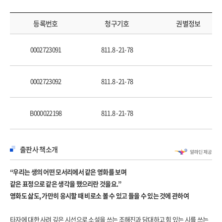
바라보는 마음
환대하는 마음
등록번호
청구기호
권별정보
같은 날은 다시 오지 않아요
Happy birthday dear our······
0002723091
811.8 -21-78
나는 살아 있습니다
마음이 동사와 일치하지 않을 때면
마음을 옮겨 나아갑니다
0002723092
811.8 -21-78
일하면 일할수록
능금 능금 능금 능금 능금 능금
B000022198
811.8 -21-78
이름이라는 첫인사
이야기 속에서 존재하는 것
같은 표정으로 같은 생각을
출판사 책소개
손가락을 움직여서, 씁니다
그렇게, 우리는 조금씩은 외계인
“우리는 생의 어떤 모서리에서 같은 영화를 보며
우리 삶이 영화가 된다면
같은 표정으로 같은 생각을 했으리란 것을요.”
영화도 삶도, 가만히 응시할 때 비로소 볼 수 있고 들을 수 있는 것에 관하여
2부 모모 님이라고 부를게요
타자에 대한 사려 깊은 시선으로 소설을 쓰는 조해진과 담대하고 힘 있는 시를 쓰는