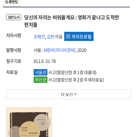
목록으로
당신의 자리는 비워둘게요 : 영화가 끝나고 도착한
일반도서
편지들
저자사항
조해진
,
김현
지음
저자프로필
발행사항
서울 :
M창비(미디어창비)
, 2020
청구기호
811.8 -21-78
자료실
서울관
서고(열람신청 후 1층 대출대)
부산관
서고(열람신청 후 2층 주제자료실)
더 보기