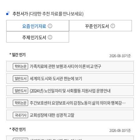
속에는 섬세한 마음이 가득하다. “때론 어렵고 구차하며 절망하는 과정의 연속”인
짝꿍의 등을 어루만져주면서 감히 ‘우리의 삶’을 갸륵하게 여겼습니다. 한 사람이 한
삶 속에 그것이 전부는 아닐 거라는 위로가 반짝인다. “인간이 아름답니”라는
추천서가
(다양한 추천 자료를 만나보세요)
사람의 “유일한 청자”가 되어주는 일을 사랑이라고 말한다면 어떨까요.
질문에 기꺼이 “인간은 아름다워야 한다고” 답하고, “한 사람이 한 사람의 ‘유일한
[P. 35~36] 어리석게도 그때 나는 말이야, 외로움은 느린 사람에게, 가만히 서 있는
청자’가 되어주는 일을 사랑”이라고 정의하기도 하며, ‘싫다’는 말 한마디 앞에서도
요즘 인기자료
꾸준 인기도서
사람에게, 우두커니 앉아 있는 사람에게, 발길을 잘 떼지 않고 한곳을 응시하는
“싫은 마음과 좋은 마음은 대개 조금씩 섞여 있고 가끔은 어떤 마음도 우세하지 않은
사람에게, 멈춰 있는 사람에게 찾아오는 거라고 믿었어. 활력이 넘쳤지. 근데
주제 인기도서
상태”라고 상세히 설명을 덧붙인다. 일상에서 마주하는 비극들 사이에서
외로움과 끝나지 않을 것 같은 결투도 다 힘이 남아돌아야 할 수 있는 거더라. 머리에
“우리에게는 그것을 관조하고 슬퍼하고 기록할 수 있는 감각과 문장이 있”다는 작은
새치가 하나둘 생기고 보니 외로워서 뜨거웠던 시절은 지나갔구나, 하고 나를 홀로
희망을 내미는 두 사람. 독자는 그 희망을 속수무책으로 받아들일 수밖에 없다.
* 일간 인기
2026-08-10기준
세워두게 되더라. 비로소 고독해지더라. 내가 아니라 네가 보이고, 들리고,
책 속에는 펜으로 애틋한 온기의 마음을 표현하는 봉현 작가의 극장 그림 6컷이
가족치료에 관한 보웬과 사티어 이론 비교 연구
느껴지더라. 아, 저이는 지금 얼마나 외로울까, 하고.
학위논문
수록되었다. 현존하는 에무시네마, 서울아트시네마, 씨네큐브의 풍경과 지금은
누나, 이 겨울에 나는 타인의 외로움이나 우울을 번역하는 데에 마음 쓰고 있어.
사라진 단성사, 코아아트홀, 명보극장의 그림에는 떠올리기만 해도 기분 좋은
세계의 도시와 도서관 한눈에 보기
일반도서
다가가서 물어보곤 해.
시절의 코멘트가 달렸다. 영화를 보고 서로에게 묻고 듣고 답하고 싶은 것들이
(2024년) 노인일자리 및 사회활동 지원사업 운영안내
많았던 두 사람의 편지가 이 책을 펼쳐 읽는 당신에게도 틀림없이 다정한 위로로
일반도서
너는 누구니?
도착할 것이다.
주간보호센터 요양보호사의 감정노동이 삶의 의미와 행복감에
학위논문
어디서 왔니?
미치는 영향 : 직무스트레스의 매개효과 검증
“구십구 방울의 슬픔이 아니라 한 방울의 기쁨으로 살아가면 좋겠습니다.”
교회성장에 대한 성경적 고찰
국내기사
누나, 서로 얼굴을 마주하고 앉는 것이 외로움과 잘 사귀어 지내는 방법이더라.
상영 시간표에 맞춰 표를 찾고 어두컴컴한 극장에 들어가 좌석을 찾아 앉는다.
* 주간 인기
2026-08-10기준
포근한 좌석에 등을 기대고 있으면 영사기에서 한 줄기 빛이 흘러나오며 영화의