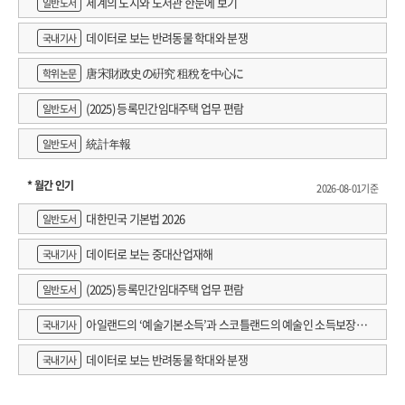
세계의 도시와 도서관 한눈에 보기
일반도서
시작을 알리는 오프닝이 시작된다. 김현은 혼자 영화관에 가는 것을 위안으로
삼으며 질풍노도의 먹고살기, 사무생활기, 인간관계기를 견뎌왔다. 조해진은 영화
데이터로 보는 반려동물 학대와 분쟁
국내기사
자체를 떠나 스크린 바깥의 것들로 그 영화를 기억하기도 한다. 영화를 본 극장의
唐宋財政史の硏究 租稅を中心に
분위기, 영화를 볼 때의 마음, 엔딩 곡과 자막을 신호로 현실의 스위치가 켜질 때의
학위논문
아연함……. 시인은 소설가를 “속마음에 걸려 바깥에서 넘어지는 사람”이라
(2025) 등록민간임대주택 업무 편람
일반도서
칭하고, 소설가는 시인에게 “멀리 있어도, 자주 만나지 못해도, 나를 걱정하는
시인님의 다정이 전해”진다고 말한다. 두 사람의 편지는 말하기에는 쑥스러웠던 속
統計年報
일반도서
깊은 이야기와 서로를 향한 마음을 꾹꾹 눌러 담아 “글자로 된 우정의 숲”으로
탄생한다.
* 월간 인기
2026-08-01기준
1부 「상영 시간표를 상영해주세요」에서는 각자 품고 있던 고민에서 시작해
대한민국 기본법 2026
일반도서
‘슬픔의 형태보다는 기쁨의 방식’을 찾는 방향으로 흐른다. ‘봄의 강아지’처럼
폴짝폴짝 뛰는 시인의 모습을 떠올려본 조해진의 편지에, 김현은 “바다와
데이터로 보는 중대산업재해
국내기사
기암절벽으로 이루어진 길을 어느 봄날엔가 누나와 함께 걸어도 좋을 것 같다”라고
(2025) 등록민간임대주택 업무 편람
일반도서
답한다. 소중한 이를 떠나보낸 상실의 아픔 앞에서 삶의 유한함을 깨닫는 날들
가운데 “환대하고 환대받은 날을, 웃고 떠들며 맛있는 것을 나눠먹고 체온을 나누고
아일랜드의 ‘예술기본소득’과 스코틀랜드의 예술인 소득보장정
국내기사
손끝으로 감정을 느끼던 순간들”은 영화 속 명장면처럼 뇌리에 깊게 박혀 삶의
책 논의
슬픔을 중화시키는 ‘한 방울의 기쁨’이 된다.
데이터로 보는 반려동물 학대와 분쟁
국내기사
“사는 동안 더 많은 기쁨을 누리자”는 다짐은 소소한 사랑의 모습을 구체적인
형태로 그려보게 한다. 2부 「모모 님이라고 부를게요」는 두 사람이 이 책을 읽는