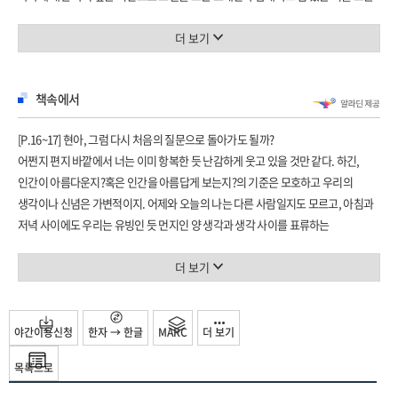
우리 각자의 장국영
김현이 함께 나눈 편지를 묶어 『당신의 자리는 비워둘게요』(미디어창비)를
남겨진 것들을 위한 빛
출간했다. 조해진과 김현은 10년 전 연대와 결집을 위해 소심한 각오를 나누며 처음
더 보기
여성이 여성을 구한다는 것
만났다. 차츰 일상의 안위를 묻고, 서로가 쓴 글을 응원하며 “머뭇거리는 우정”을
시라는 선생님
나눴다. 극장 속 1인용 좌석이 가장 평화로웠던 10대 시절을 지난 김현과 어느 한
연애편지를 써본 적이 있나요?
책속에서
시절을 영화를 통해 무사히 건널 수 있었던 조해진, 둘 사이에는 ‘영화’라는
사랑은 잠 못 이루는 밤
공통분모가 있었다. 이 두 사람이 영화를 보고 서로를 떠올리며 쓴 편지는 자신도
끝을 알고도 선택하는 마음이라면
[P.16~17] 현아, 그럼 다시 처음의 질문으로 돌아가도 될까?
모르게 잃어버린 사랑, 행복, 꿈, 믿음, 우정, 시절 등을 찾기 위한 항해의
답장을 기다립니다
어쩐지 편지 바깥에서 너는 이미 항복한 듯 난감하게 웃고 있을 것만 같다. 하긴,
기록이었다.
추억 채집자의 임무
인간이 아름다운지?혹은 인간을 아름답게 보는지?의 기준은 모호하고 우리의
『당신의 자리는 비워둘게요』 속 등장 영화들은 소설가와 시인의 마음을 투과하고
여름날의 추억
생각이나 신념은 가변적이지. 어제와 오늘의 나는 다른 사람일지도 모르고, 아침과
나면 조금 더 특별한 의미로 다가온다. 「폴란드로 간 아이들」을 보며 조금씩
저녁 사이에도 우리는 유빙인 듯 먼지인 양 생각과 생각 사이를 표류하는
차오르던 슬픔이 경이로움으로 바뀌던 순간, 「인 디 아일」에 등장하는 인물
에필로그 허공의 영화관에서 만나요
존재들이니까. 고민하고 방황하고 배회하는 과정 안에서 우리는 가까스로 인간일
저마다의 비밀들이 자신과 다르지 않은 외로움의 결과라는 사실을 발견하는 순간.
테니까.
더 보기
패딩턴역에 홀로 남겨진 어린 곰에게 스스럼없이 다가가 다정한 얼굴을 내미는
동시 상영 중인 영화 목록
[P. 20] 저는 요즘 안식에 대하여 자주 생각합니다. 안식일의 평화에 대해서요.
「패딩턴」 속 배우의 얼굴을 보며 절로 열리는 마음을 느끼는 순간, 4월 16일마다
가까이 어울려 지냈던 친구의 죽음 때문입니다. 산다는 건 기쁨의 흔적들을 남기는
생일 축하 노래를 부르며 누군가의 이름을 기꺼이 불러주겠노라 새로이 다짐하게
일이며 그런 것들이 살아남은 자들의 슬픔을 중화시키기도 한다는 사실을 처음으로
야간이용신청
한자 → 한글
MARC
더 보기
되는 「생일」을 감상한 순간 등 둘이 나눈 편지 속에 겹겹이 쌓이는 의미들은 한
체감했습니다. 가까운 사람이 홀연히 떠나는 슬픔을 앞으로 몇 번이나 더 경험하게
편의 영화를 좀 더 깊이 이해하고 공감할 수 있도록 이끈다.
목록으로
될까요?
한편으로는 언어를 다루는 시인과 소설가이자 친밀한 두 사람 사이에 오가는 대화
지난밤 짝꿍은 잠에서 깨어 그 친구가 꿈에 나왔다고, 어깨를 들썩이며 울었습니다.