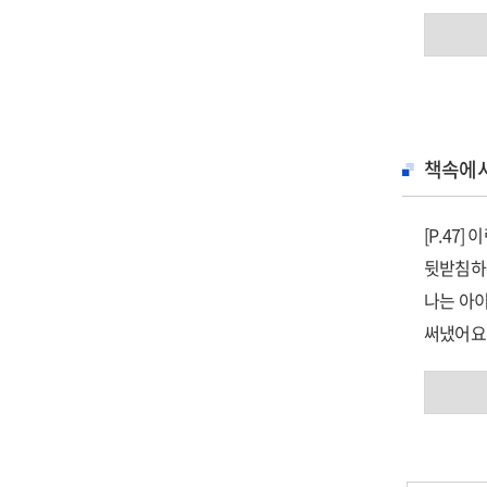
거장이라 
옮긴이의
'엘리펀트
연보
마음산책 
필모그래
최근까지 
찾아보기
'필름 코
책속에
수식어 뒤
에피소드,
[P.47
영감을 주
뒷받침하는
계기 등 
나는 아이
써냈어요.
이런 말을
구했고 이
뒷받침하는
때문에 그
나는 아이
[P. 3
써냈어요.
어떤 면에
구했고 이