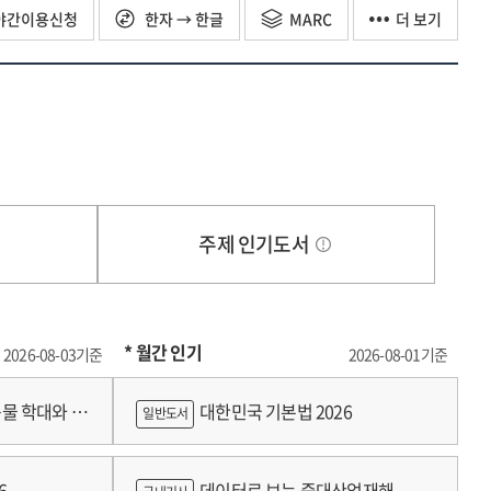
지 않아요. 당신 따위는 안중에도 없거든요. 바닥에 나뒹구는 건
야간이용신청
한자 → 한글
MARC
더 보기
 픽스〉의 크리에이터로 세계적으로 유명합니다. 하지만 당신의
고 또 화가로서…… 최근 파리의 전시회에 당신의 그림들이
일을 기대할 수 있을까요?
 일에 관여하게 된 것뿐이에요.
요. 미술로 돈을 벌기는 쉽지 않으니까요. 캔버스 스트레처를
고군분투하던 시기가 있었다. 영화 개봉 전후에 한 인터뷰들은
주제 인기도서
드를 들려주는 부분에서는 영화를 향한 신인 감독 린치의 고민과
에 작업실을 두고 있어서 나는 도구 사용법을 익히고 작업실에서
황에서도 '이레이저 헤드'를 완성하기 위해 노력했다. 영화 세트장에
다고 린치는 말한다. 이후 그는 '로스트 하이웨이'(1997)를
* 월간 인기
2026-08-03기준
2026-08-01기준
보에 오른 '엘리펀트 맨'(1980) 제작기도 흥미롭다. 영화의
영감독과 긴밀히 협의하는 과정을 드러낸 부분에서는 영화 촬영이
물 학대와 분
대한민국 기본법 2026
일반도서
 큰 예산으로 연출한 SF 영화 '사구'(1984)가 흥행과 비평
 편이 낫”다는 교훈을 얻었음을 고백한다.
6
데이터로 보는 중대산업재해