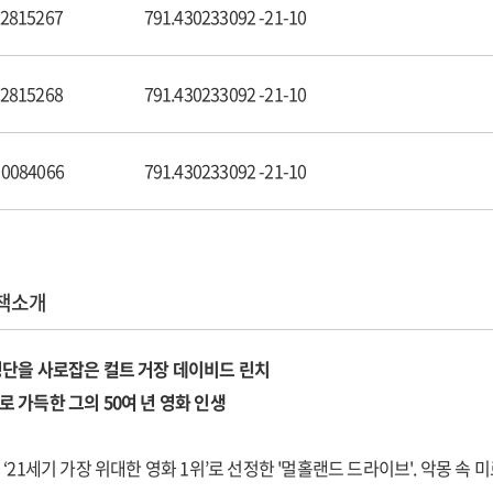
 눈으로 바라본 세계 / 크리스틴 매케나
2815267
791.430233092 -21-10
 해석은 반대한다: 칸영화제 기자회견 / S. 머레이
린치 / 제프 앤드루
2815268
791.430233092 -21-10
고 아주 멀리까지 / 크리스 두리다스
스로 모습을 드러낸다 / 카트린 슈포어
0084066
791.430233092 -21-10
속도로 / 스티븐 피젤로
시에 어둠에 민감한 / 크리스 로들리
의 장에 서서 / 도미닉 웰스
고 싶어서 영화관에 간다 / 마이클 스래고
책소개
방향 전환 / 마이클 앙리
 것은 아름답다 / 존 파워스
평단을 사로잡은 컬트 거장 데이비드 린치
는 울타리와 벌이는 싸움 / 리처드 A. 바니
 가득한 그의 50여 년 영화 인생
 말하는 린치 / 존 에스터
, 그리고 아이디어들의 헤엄 / 리처드 A. 바니
 ‘21세기 가장 위대한 영화 1위’로 선정한 '멀홀랜드 드라이브'. 악몽 속