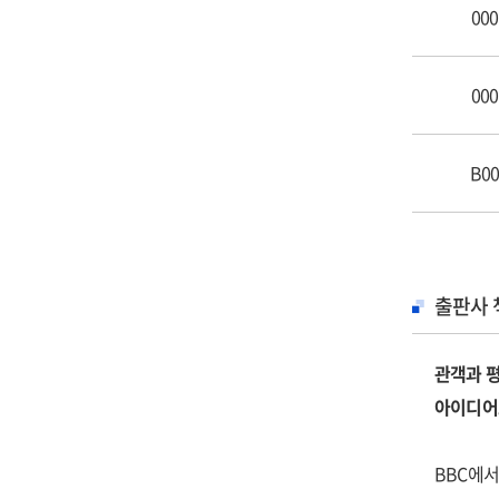
어린아이의
000
단 하나의
네이키드 
000
직감을 갖
세계는 스
B00
지옥행 고
명랑한 동
다시 논쟁
나는 꿈꾸
출판사 
180도 
길을 잃는
관객과 
할리우드라
아이디어로
로라 던이
초월 명상
BBC에서