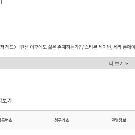
기
 헤드〉: 탄생 이후에도 삶은 존재하는가? / 스티븐 세이번, 세라 롱에
저 헤드 / 게리 인디애나
더 보기
에서 〈엘리펀트 맨〉으로 / 지미 서머스
면 어떤 컬러든 얻을 수 있다 / 스튜어트 돌린
 괴짜일까 / 팀 휴잇
나가다 / 데이비드 슈트
황보기
 / 제프리 페리
이민 짙은 렌즈 / 리처드 B. 우드워드
장에 거주했던 남자 / 데이비드 브레스킨
등록번호
청구기호
권별정보
, 하나의 화음 / 미셸 시망, 위베르 니오그레