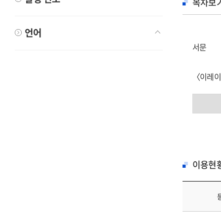
목차보
언어
서문
〈이레이저
굿 이레이
컬트 영화
검정색이라
그는 정말
린치하러 
이용현
블루 무비
미국에 들
영화 세트
다른 층위