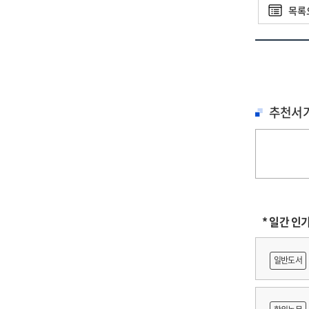
길을 가려
때문에 그
목록
멋진 경험
-본문 47
[P. 3
열정은 
“바닥에 
걸렸죠. 
'이레이저
린치: 걱
영화 연
추천서
나는 화가
만들어서 
지금은 미
늘 그런 
당시의 분
그건 특별
패기를 엿
물건을 만
본인이 실
* 일간 인
그러니 그
연출할 때
배경인 
일반도서
구체적으로
모두 실패