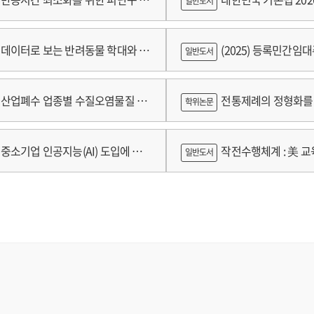
일반도서
블루 벨벳'(1986) 관련 인터뷰에서는 영화에 대한 그의 철학이 선명하게
가 늘 있고, 영화가 하는 일 중 하나는 바로 그 표면 아래의 갈등을 보여
 및 설치 기준 개발
싶다는 것이다. 나아가 그는 감독이라면 자기 작품에 대해 “솔직하게 느
데이터로 보는 반려동물 학대와 분
(2025) 등록민간임
일반도서
조언을 건넨다. 칸영화제 감독상 수상작인 '멀홀랜드 드라이브'(2001) 제
만 시리즈가 무산되면서 공개 자체가 어려워질 위기에 처한다. 린치는 
람
산업폐수 업종별 수질오염물질 배
전통제례의 정형화를 
학위논문
 드라이브'는 “'선셋 대로' 이후로 나온 할리우드 배경 영화 중 최고”라
아보며 모든 것을 ‘숙명’으로 받아들이고 달관하는 모습을 보여준다. '사구'
구축 고도화 연구
가제를 중심으로
중소기업 인공지능(AI) 도입에 따
작전수행체계 : 美 교육
일반도서
고 언급하는 부분에서 거장의 남다른 여유가 느껴진다.
단을 설립해서 사람들에게 전하고 있는 ‘초월 명상’에 대한 내용도 책에 포
 인식의 탐색적 연구 : 창원시 제조
월 명상’을 통해 삶의 균형을 회복했고, 그 이후로도 많은 도움을 받았다고
로그램 참가기업을 중심으로
신의 직업적 인생과 개인적 인생에 닥친 숙명을 모두 포용한다. “사람들이
근사한 경험이었어요. 우리는 실패를 해도, 길거리에서 발길질에 쓰러지고
어나야만 합니다. 다시 거듭나는 거예요. 세상은 그리 큰 기대를 하지 않
. 너무 멋진 일이죠!”