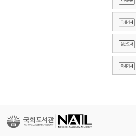
학위논문
대표작 '
무엇”인가
도등 제작
표현하고 
국내기사
한다’고 
제작되었지
쟁
일반도서
'멀홀랜드
인생을 돌
출목록 
국내기사
쇄도”라
린치가 재
른 종사자
그는 ‘초
AI 프
린치는 자
면에서는 
가려고 일
경험입니다