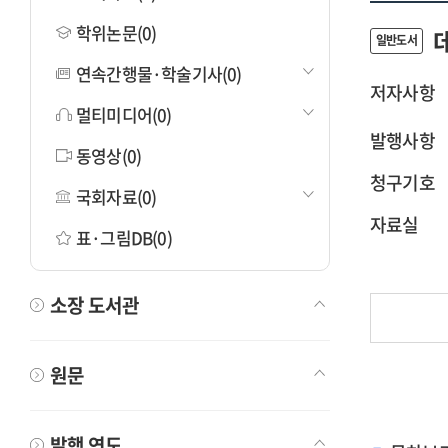
학위논문(0)
일반도서
연속간행물·학술기사(0)
저자사항
멀티미디어(0)
발행사항
동영상(0)
청구기호
국회자료(0)
자료실
표·그림DB(0)
소장 도서관
원문
발행 연도