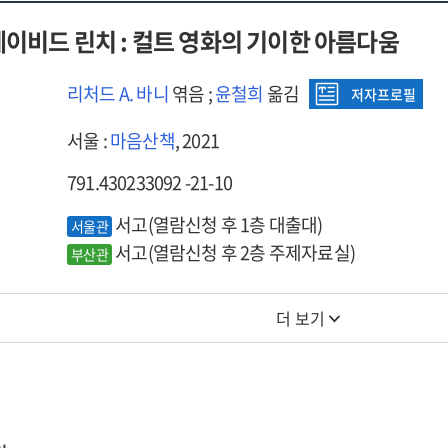
데이비드 린치 : 컬트 영화의 기이한 아름다움
리처드 A. 바니
엮음 ;
윤철희
옮김
저자프로필
서울 :
마음산책
, 2021
791.430233092 -21-10
서고(열람신청 후 1층 대출대)
서울관
서고(열람신청 후 2층 주제자료실)
부산관
더 보기