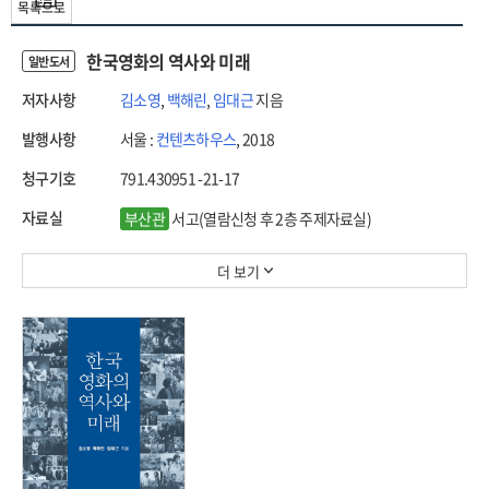
목록으로
한국영화의 역사와 미래
일반도서
저자사항
김소영
,
백해린
,
임대근
지음
발행사항
서울 :
컨텐츠하우스
, 2018
청구기호
791.430951 -21-17
자료실
부산관
서고(열람신청 후 2층 주제자료실)
더 보기