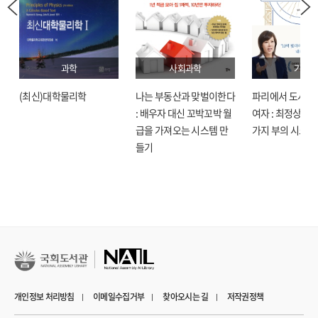
상업적 성공을 거두었으면서도 일정한 작가주의를 고수하고 있는 감독과 그 작품
세계를 다룬다. 한국영화의 미학적 특성을 구축해온 대표적인 감독인 임권택,
이명세, 박찬욱, 예술과 상업성의 조화를 꾀해 온 봉준호, 김지운, 최동훈, 일상과
이데올로기의 결합을 보여주는 장선우, 이창동, 홍상수를 차례로 살펴본다.
과학
사회과학
기술
한국영화를 빛낸 작가가 비단 이들뿐만은 아니겠으나 동시대 관객과 더불어 영화와
현실을 함께 고민하고 있는 대표로서는 손색이 없을 것이다.
(최신)대학물리학
나는 부동산과 맞벌이한다
파리에서 도시락
제4장 「한국영화 장르의 경향」은 한국영화의 역사 속에 자리 잡은 장르를 문제
: 배우자 대신 꼬박꼬박 월
여자 : 최정상으로
삼는다. 한국영화는 시대에 따라서 다양한 장르를 선보여 왔다. 1960년대 유행한
급을 가져오는 시스템 만
가지 부의 시크릿
사극, 코미디, 멜로드라마, 1970년대에 성행한 신파와 하이틴영화, 호스티스영화,
들기
1980년대 선보인 에로물과 한국적 리얼리즘 등은 모두 한국영화를 대표하는
장르들이다. 1980년대 후반부터는 ‘코리안 뉴웨이브(Korean New Wave)’로
일컬어지는 새로운 변화가 생겨났고 이런 흐름은 이후의 한국영화에 지대한 영향을
미치게 된다. 오늘날 한국영화는 리얼리즘을 넘어서서 판타지까지 섭렵하는
방향으로 변화하고 있다. 이와 같이 한국영화 장르의 근황까지 이어온 흐름을
역사적으로 살펴본다.
제5장 「한국영화의 정책과 산업」은 한국영화에 대한 규제와 진흥이라는 이중적
성격을 모두 보여준 영화 정책의 역할과 기능을 정리한다. 스크린 쿼터, 영상물 등급
제도, 영화진흥위원회의 역할 등이 대표적인 사례다. 산업은 오늘날 영화를
개인정보 처리방침
이메일수집거부
찾아오시는 길
저작권정책
이해하는 매우 중요한 영역이다. 최근 자료를 중심으로 제작, 배급, 상영이라는