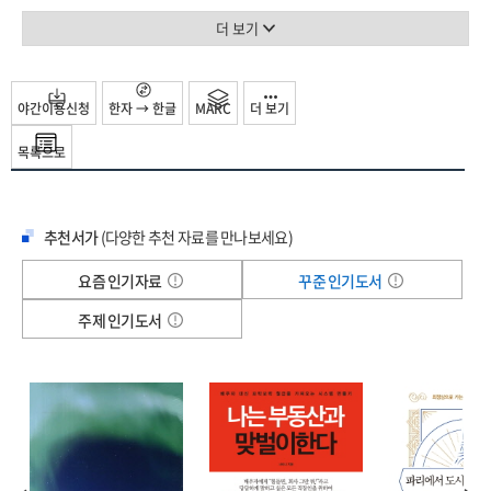
예술적 성취는 물론 영화를 둘러싼 현실적 맥락과 환경을 독해하는 기회도 마련하려
한다.
더 보기
제1부는 한국영화의 역사를 다룬다. 제1장 「영화의 도착부터 ‘코리안
뉴웨이브’까지: 1919년~1980년대」에서는 ‘활동사진’이라는 이름으로 영화가
유입된 시기부터 일제 강점기, 해방 이후, 유신 시대, 민주화 시대를 거치며 일어난
야간이용신청
한자 → 한글
MARC
더 보기
중요한 사건과 각 시기를 대표하는 감독과 작품을 살펴본다. 우리는 영화가 어두운
목록으로
극장 안 스크린 위에만 존재하는 것이 아니라 사회적 맥락 속에 놓여 있는 시대의
산물임을 분명히 하고자 한다. 이를 위해서는 영화가 만들어지는데 관여해온
정책과 산업 환경도 반드시 살펴야 할 요소다.
추천서가
(다양한 추천 자료를 만나보세요)
제2장 「한국영화의 전문화, 다양화, 국제화: 1990년대 이후」에서는 역사상 유래
없는 황금기를 구가하고 있는 최근 한국영화를 살펴본다. 1990년대는 한국영화가
요즘 인기자료
꾸준 인기도서
도약할 수 있는 준비기였다. 2000년대 이후에는 영화의 완성도뿐만 아니라 상업적
성과를 거둔 감독이 대거 등장한다. 상업적 작가주의는 고유의 문제의식과
주제 인기도서
미장센을 바탕으로 관객의 선호까지 고민하며 영화를 만들어 왔다. 이런 노력은
‘천만 영화’라는 신조어에서 알 수 있듯 대대적인 흥행으로 이어졌다. 오늘날
한국영화는 웹툰 원작 영화가 성행하고 있고 다양한 형식으로 재공유, 재매개되고
있다. 전문화, 다양화와 더불어 할리우드 영화 제작사와의 협업 등 국제화에도
박차를 가하고 있는 한국영화의 현재를 살펴본다.
제2부는 한국영화의 집중적인 주제를 다룬다. 제3장 「한국영화의 작가」는