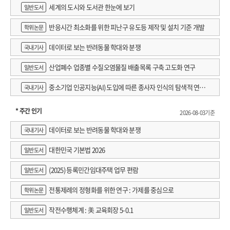
세계의 도시와 도서관 한눈에 보기
일반도서
반응시간 최소화를 위한 피난구 유도등 제작 및 설치 기준 개발
학위논문
데이터로 보는 반려동물 학대와 분쟁
국내기사
산업폐수 업종별 수질오염물질 배출목록 구축 고도화 연구
일반도서
중소기업 인공지능(AI) 도입에 따른 종사자 인식의 탐색적 연구 :
국내기사
창원시 제조AI 프로그램 참가기업을 중심으로
* 주간 인기
2026-08-03기준
데이터로 보는 반려동물 학대와 분쟁
국내기사
대한민국 기본법 2026
일반도서
(2025) 등록민간임대주택 업무 편람
일반도서
전통제례의 정형화를 위한 연구 : 가제를 중심으로
학위논문
작전수행체계 : 美 교육회장 5-0.1
일반도서