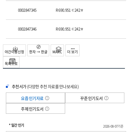
0002847345
R 690.951 ㄷ242ㅎ
0002847346
R 690.951 ㄷ242ㅎ
야간이용신청
한자 → 한글
MARC
더 보기
목록으로
추천서가
(다양한 추천 자료를 만나보세요)
요즘 인기자료
꾸준 인기도서
주제 인기도서
* 일간 인기
2026-08-07기준