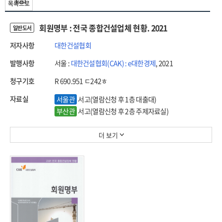
목록으로
회원명부 : 전국 종합건설업체 현황. 2021
일반도서
저자사항
대한건설협회
발행사항
서울 :
대한건설협회(CAK) : e대한경제
, 2021
청구기호
R 690.951 ㄷ242ㅎ
자료실
서울관
서고(열람신청 후 1층 대출대)
부산관
서고(열람신청 후 2층 주제자료실)
더 보기